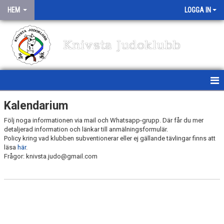
HEM
LOGGA IN
Knivsta Judoklubb
HEM
Kalendarium
Följ noga informationen via mail och Whatsapp-grupp. Där får du mer
NYHETER
detaljerad information och länkar till anmälningsformulär.
Policy kring vad klubben subventionerar eller ej gällande tävlingar finns att
TRÄNINGSSCHEMA
läsa
här
.
Frågor: knivsta.judo@gmail.com
MEDLEMSINFO
OM KLUBBEN
TÄVLINGAR/TRÄNINGSLÄGER