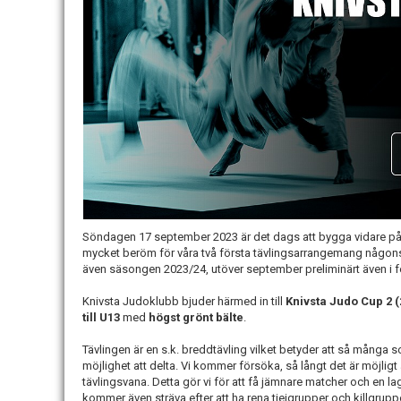
Söndagen 17 september 2023 är det dags att bygga vidare på
mycket beröm för våra två första tävlingsarrangemang någonsin 
även säsongen 2023/24, utöver september preliminärt även i f
Knivsta Judoklubb bjuder härmed in till
Knivsta Judo Cup 2 (
till U13
med
högst grönt bälte
.
Tävlingen är en s.k. breddtävling vilket betyder att så många s
möjlighet att delta. Vi kommer försöka, så långt det är möjlig
tävlingsvana. Detta gör vi för att få jämnare matcher och en l
kommer även sträva efter att ha rena tjejgrupper och killgruppe