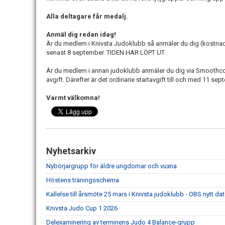
Alla deltagare får medalj.
Anmäl dig redan idag!
Är du medlem i Knivsta Judoklubb så anmäler du dig (kostnads
senast 8 september. TIDEN HAR LÖPT UT
Är du medlem i annan judoklubb anmäler du dig via Smoothcomp
avgift. Därefter är det ordinarie startavgift till och med 11 se
Varmt välkomna!
Nyhetsarkiv
Nybörjargrupp för äldre ungdomar och vuxna
Höstens träningsschema
Kallelse till årsmöte 25 mars i Knivsta judoklubb - OBS nytt d
Knivsta Judo Cup 1 2026
Delexaminering av terminens Judo 4 Balance-grupp