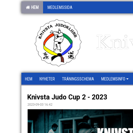
HEM
MEDLEMSSIDA
Kni
HEM
NYHETER
TRÄNINGSSCHEMA
MEDLEMSINFO
Knivsta Judo Cup 2 - 2023
2023-09-03 16:42