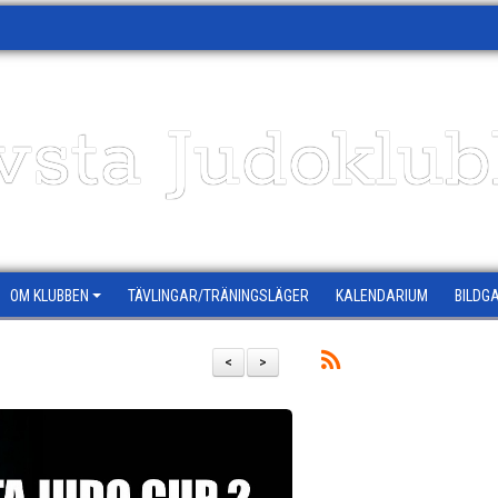
vsta Judoklu
OM KLUBBEN
TÄVLINGAR/TRÄNINGSLÄGER
KALENDARIUM
BILDGA
<
>