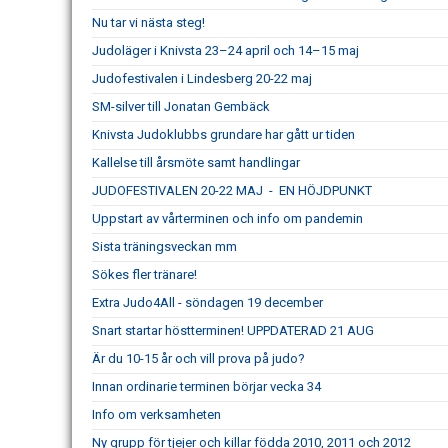
Nu tar vi nästa steg!
Judoläger i Knivsta 23–24 april och 14–15 maj
Judofestivalen i Lindesberg 20-22 maj
SM-silver till Jonatan Gembäck
Knivsta Judoklubbs grundare har gått ur tiden
Kallelse till årsmöte samt handlingar
JUDOFESTIVALEN 20-22 MAJ - EN HÖJDPUNKT
Uppstart av vårterminen och info om pandemin
Sista träningsveckan mm
Sökes fler tränare!
Extra Judo4All - söndagen 19 december
Snart startar höstterminen! UPPDATERAD 21 AUG
Är du 10-15 år och vill prova på judo?
Innan ordinarie terminen börjar vecka 34
Info om verksamheten
Ny grupp för tjejer och killar födda 2010, 2011 och 2012