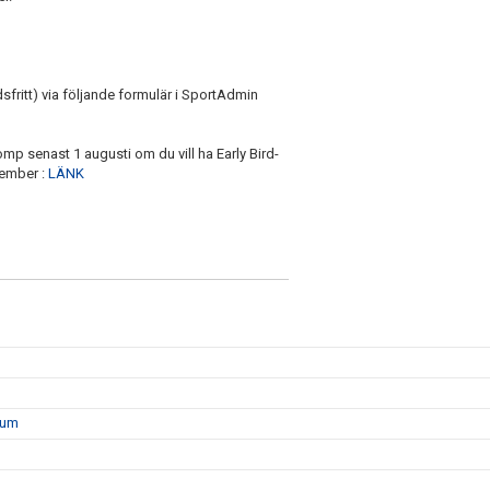
fritt) via följande formulär i SportAdmin
 senast 1 augusti om du vill ha Early Bird-
ptember :
LÄNK
atum