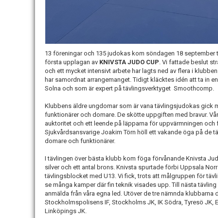
13 föreningar och 135 judokas kom söndagen 18 september till 
första upplagan av
KNIVSTA JUDO CUP
. Vi fattade beslut s
och ett mycket intensivt arbete har lagts ned av flera i klubbe
har samordnat arrangemanget. Tidigt kläcktes idén att ta in en
Solna och som är expert på tävlingsverktyget Smoothcomp.
Klubbens äldre ungdomar som är vana tävlingsjudokas gick med f
funktionärer och domare. De skötte uppgiften med bravur. V
auktoritet och ett leende på läpparna för uppvärmningen och
Sjukvårdsansvarige Joakim Törn höll ett vakande öga på de t
domare och funktionärer.
I tävlingen över bästa klubb kom föga förvånande Knivsta Ju
silver och ett antal brons. Knivsta spurtade förbi Uppsala 
tävlingsblocket med U13. Vi fick, trots att målgruppen för tävl
se många kamper där fin teknik visades upp. Till nästa tävli
anmälda från våra egna led. Utöver de tre nämnda klubbarna 
Stockholmspolisens IF, Stockholms JK, IK Södra, Tyresö JK, 
Linköpings JK.