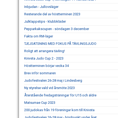
Inbjudan - Jullovsläger
Resterande del av höstterminen 2023
Julklappstips - klubbkläder
Pepparkakscupen - söndagen 3 december
Fakta om RM-läger
TJEJSATSNING MED FOKUS PÅ TÄVLINGSJUDO
Roligt att arrangera tävling!
Knivsta Judo Cup 2 - 2023
Höstterminen börjar vecka 34
Brev inför sommaren
Judofestivalen 26-28 maj i Lindesberg
Ny styrelse vald vid årsmöte 2023
Återstående fredagsträningar för U15 och äldre
Matsumae Cup 2023
200 judokas från 19 föreningar kom till Knivsta
Judofestivalen 26-28 maj - höjdpunkt under året