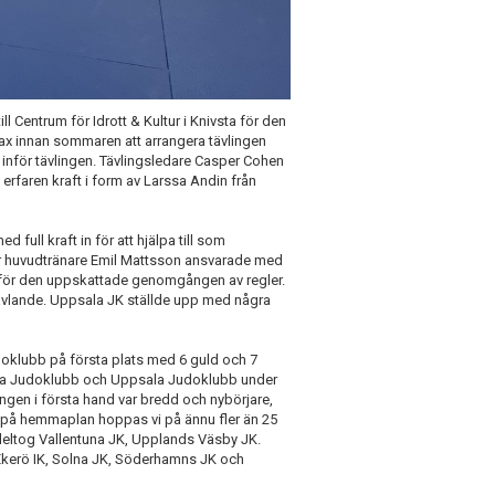
Centrum för Idrott & Kultur i Knivsta för den
trax innan sommaren att arrangera tävlingen
n inför tävlingen. Tävlingsledare Casper Cohen
 erfaren kraft i form av Larssa Andin från
ull kraft in för att hjälpa till som
år huvudtränare Emil Mattsson ansvarade med
 för den uppskattade genomgången av regler.
ävlande. Uppsala JK ställde upp med några
doklubb på första plats med 6 guld och 7
Norra Judoklubb och Uppsala Judoklubb under
ingen i första hand var bredd och nybörjare,
ng på hemmaplan hoppas vi på ännu fler än 25
deltog Vallentuna JK, Upplands Väsby JK.
Ekerö IK, Solna JK, Söderhamns JK och