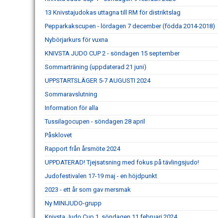
13 Knivstajudokas uttagna till RM för distriktslag
Pepparkakscupen - lördagen 7 december (födda 2014-2018)
Nybörjarkurs för vuxna
KNIVSTA JUDO CUP 2 - söndagen 15 september
Sommarträning (uppdaterad 21 juni)
UPPSTARTSLÄGER 5-7 AUGUSTI 2024
Sommaravslutning
Information för alla
Tussilagocupen - söndagen 28 april
Påsklovet
Rapport från årsmöte 2024
UPPDATERAD! Tjejsatsning med fokus på tävlingsjudo!
Judofestivalen 17-19 maj - en höjdpunkt
2023 - ett år som gav mersmak
Ny MINIJUDO-grupp
Knivsta Judo Cup 1, söndagen 11 februari 2024