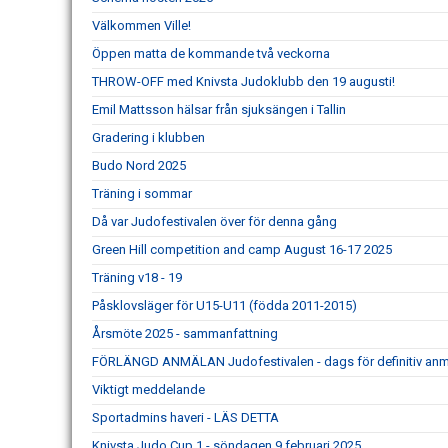
Välkommen Ville!
Öppen matta de kommande två veckorna
THROW-OFF med Knivsta Judoklubb den 19 augusti!
Emil Mattsson hälsar från sjuksängen i Tallin
Gradering i klubben
Budo Nord 2025
Träning i sommar
Då var Judofestivalen över för denna gång
Green Hill competition and camp August 16-17 2025
Träning v18 - 19
Påsklovsläger för U15-U11 (födda 2011-2015)
Årsmöte 2025 - sammanfattning
FÖRLÄNGD ANMÄLAN Judofestivalen - dags för definitiv an
Viktigt meddelande
Sportadmins haveri - LÄS DETTA
Knivsta Judo Cup 1 - söndagen 9 februari 2025