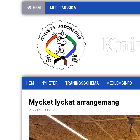
HEM
MEDLEMSSIDA
Kni
HEM
NYHETER
TRÄNINGSSCHEMA
MEDLEMSINFO
Mycket lyckat arrangemang
2022-09-19 17:53