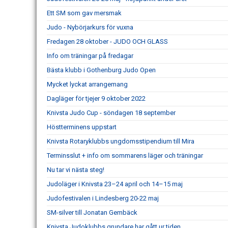
Ett SM som gav mersmak
Judo - Nybörjarkurs för vuxna
Fredagen 28 oktober - JUDO OCH GLASS
Info om träningar på fredagar
Bästa klubb i Gothenburg Judo Open
Mycket lyckat arrangemang
Dagläger för tjejer 9 oktober 2022
Knivsta Judo Cup - söndagen 18 september
Höstterminens uppstart
Knivsta Rotaryklubbs ungdomsstipendium till Mira
Terminsslut + info om sommarens läger och träningar
Nu tar vi nästa steg!
Judoläger i Knivsta 23–24 april och 14–15 maj
Judofestivalen i Lindesberg 20-22 maj
SM-silver till Jonatan Gembäck
Knivsta Judoklubbs grundare har gått ur tiden