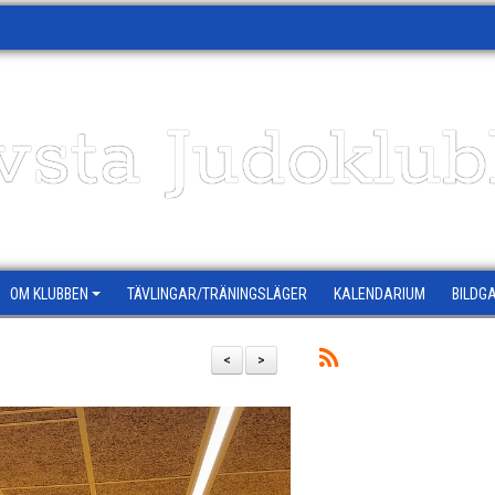
vsta Judoklu
OM KLUBBEN
TÄVLINGAR/TRÄNINGSLÄGER
KALENDARIUM
BILDGA
<
>