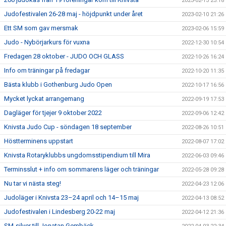
2023-02-13 23:18
Judofestivalen 26-28 maj - höjdpunkt under året
2023-02-10 21:26
Ett SM som gav mersmak
2023-02-06 15:59
Judo - Nybörjarkurs för vuxna
2022-12-30 10:54
Fredagen 28 oktober - JUDO OCH GLASS
2022-10-26 16:24
Info om träningar på fredagar
2022-10-20 11:35
Bästa klubb i Gothenburg Judo Open
2022-10-17 16:56
Mycket lyckat arrangemang
2022-09-19 17:53
Dagläger för tjejer 9 oktober 2022
2022-09-06 12:42
Knivsta Judo Cup - söndagen 18 september
2022-08-26 10:51
Höstterminens uppstart
2022-08-07 17:02
Knivsta Rotaryklubbs ungdomsstipendium till Mira
2022-06-03 09:46
Terminsslut + info om sommarens läger och träningar
2022-05-28 09:28
Nu tar vi nästa steg!
2022-04-23 12:06
Judoläger i Knivsta 23–24 april och 14–15 maj
2022-04-13 08:52
Judofestivalen i Lindesberg 20-22 maj
2022-04-12 21:36
SM-silver till Jonatan Gembäck