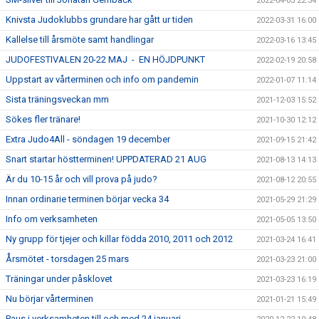
2022-04-03 22:34
Knivsta Judoklubbs grundare har gått ur tiden
2022-03-31 16:00
Kallelse till årsmöte samt handlingar
2022-03-16 13:45
JUDOFESTIVALEN 20-22 MAJ - EN HÖJDPUNKT
2022-02-19 20:58
Uppstart av vårterminen och info om pandemin
2022-01-07 11:14
Sista träningsveckan mm
2021-12-03 15:52
Sökes fler tränare!
2021-10-30 12:12
Extra Judo4All - söndagen 19 december
2021-09-15 21:42
Snart startar höstterminen! UPPDATERAD 21 AUG
2021-08-13 14:13
Är du 10-15 år och vill prova på judo?
2021-08-12 20:55
Innan ordinarie terminen börjar vecka 34
2021-05-29 21:29
Info om verksamheten
2021-05-05 13:50
Ny grupp för tjejer och killar födda 2010, 2011 och 2012
2021-03-24 16:41
Årsmötet - torsdagen 25 mars
2021-03-23 21:00
Träningar under påsklovet
2021-03-23 16:19
Nu börjar vårterminen
2021-01-21 15:49
Paus i verksamheten till och med 24 januari