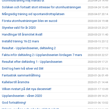
Utomhusträning maj månad ut
2020-04-29 14:49
Solsken och fortsatt stort intresse för utomhusträningen
2020-04-24 15:49
Mångsidig träning vid spontanidrottsplatsen
2020-04-07 20:14
Första utomhusträningen blev en succé
2020-03-24 19:48
Styrelse vald för år 2020
2020-03-23 23:27
Handlingar till årsmötet ikväll
2020-03-23 11:40
Inställd träning 16-22 mars
2020-03-15 23:12
Resultat - Upplandsserien, deltävling 2
2020-03-07 17:10
Fakta inför deltävling 2 i Upplandsserien lördagen 7 mars
2020-03-03 22:57
Resultat efter deltävling 1 - Upplandsserien
2020-02-09 17:21
Emil tog hem två silver vid SM
2020-02-02 23:16
Fantastisk sammanhållning
2020-01-26 01:49
Kallelse till årsmöte
2020-01-21 14:44
Vilken rivstart på det nya decenniet!
2020-01-17 13:49
Upplandsserien - våren 2020
2020-01-09 14:21
God fortsättning!
2020-01-06 13:02