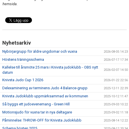
hemsida.
Nyhetsarkiv
Nybörjargrupp för äldre ungdomar och vuxna
2026-08-05 14:23
Höstens träningsschema
2026-07-17 17:34
Kallelse till årsmöte 25 mars i Knivsta judoklubb - OBS nytt
2026-02-07 14:50
datum
Knivsta Judo Cup 1 2026
2026-01-22 22:56
Delexaminering av terminens Judo 4 Balance-grupp
2025-12-11 22:39
Knivsta Judoklubb uppmärksammad av kommunen
2025-10-12 11:47
Så byggs ett judoevenemang - Green Hill
2025-09-03 10:22
Motionsjudo för vuxna tar in nya deltagare
2025-09-02 11:18
Påminnelse: THROW-OFF för Knivsta Judoklubb
2025-08-14 12:22
Schema hösten 2025
2025-08-12 20:34