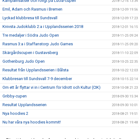
Kämpainsatser och roligt på Lucia-cupen
2018-12-16 13:34
Emil, Adam och Rasmus i Bremen
2018-12-09 19:56
Lyckad klubbresa till Sundsvall
2018-12-09 17:23
Knivsta Judoklubb 2:a i Upplandsserien 2018
2018-12-01 16:15
Tre medaljer i Södra Judo Open
2018-11-25 09:24
Rasmus 3:a i Staffanstorp Judo Games
2018-11-25 09:20
Skärgårdscupen i Gustavsberg
2018-11-10 22:09
Gothenburg Judo Open
2018-10-25 22:35
Resultat från Upplandsserien i Bålsta
2018-10-22 12:03
Klubbresan till Sundsvall 7-9 december
2018-10-15 22:14
Om ett år flyttar vi in i Centrum för Idrott och Kultur (CIK)
2018-10-08 21:23
Gribby-cupen
2018-09-30 15:34
Resultat Upplandsserien
2018-09-30 10:01
Nya hoodies 2
2018-08-21 19:51
Nu har våra nya hoodies kommit!
2018-08-21 19:48
Terminen startar måndagen 27/8 (vecka 35)
2018-08-16 13:30