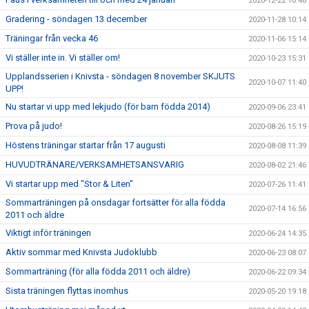
2020-12-22 10:48
Gradering - söndagen 13 december
2020-11-28 10:14
Träningar från vecka 46
2020-11-06 15:14
Vi ställer inte in. Vi ställer om!
2020-10-23 15:31
Upplandsserien i Knivsta - söndagen 8 november SKJUTS
2020-10-07 11:40
UPP!
Nu startar vi upp med lekjudo (för barn födda 2014)
2020-09-06 23:41
Prova på judo!
2020-08-26 15:19
Höstens träningar startar från 17 augusti
2020-08-08 11:39
HUVUDTRÄNARE/VERKSAMHETSANSVARIG
2020-08-02 21:46
Vi startar upp med "Stor & Liten"
2020-07-26 11:41
Sommarträningen på onsdagar fortsätter för alla födda
2020-07-14 16:56
2011 och äldre
Viktigt inför träningen
2020-06-24 14:35
Aktiv sommar med Knivsta Judoklubb
2020-06-23 08:07
Sommarträning (för alla födda 2011 och äldre)
2020-06-22 09:34
Sista träningen flyttas inomhus
2020-05-20 19:18