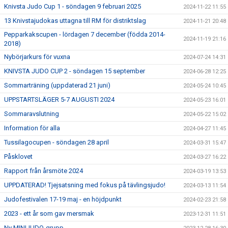
Knivsta Judo Cup 1 - söndagen 9 februari 2025
2024-11-22 11:55
13 Knivstajudokas uttagna till RM för distriktslag
2024-11-21 20:48
Pepparkakscupen - lördagen 7 december (födda 2014-
2024-11-19 21:16
2018)
Nybörjarkurs för vuxna
2024-07-24 14:31
KNIVSTA JUDO CUP 2 - söndagen 15 september
2024-06-28 12:25
Sommarträning (uppdaterad 21 juni)
2024-05-24 10:45
UPPSTARTSLÄGER 5-7 AUGUSTI 2024
2024-05-23 16:01
Sommaravslutning
2024-05-22 15:02
Information för alla
2024-04-27 11:45
Tussilagocupen - söndagen 28 april
2024-03-31 15:47
Påsklovet
2024-03-27 16:22
Rapport från årsmöte 2024
2024-03-19 13:53
UPPDATERAD! Tjejsatsning med fokus på tävlingsjudo!
2024-03-13 11:54
Judofestivalen 17-19 maj - en höjdpunkt
2024-02-23 21:58
2023 - ett år som gav mersmak
2023-12-31 11:51
Ny MINIJUDO-grupp