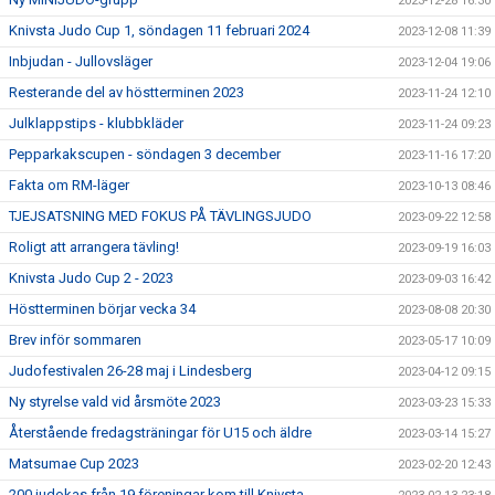
2023-12-28 16:30
Knivsta Judo Cup 1, söndagen 11 februari 2024
2023-12-08 11:39
Inbjudan - Jullovsläger
2023-12-04 19:06
Resterande del av höstterminen 2023
2023-11-24 12:10
Julklappstips - klubbkläder
2023-11-24 09:23
Pepparkakscupen - söndagen 3 december
2023-11-16 17:20
Fakta om RM-läger
2023-10-13 08:46
TJEJSATSNING MED FOKUS PÅ TÄVLINGSJUDO
2023-09-22 12:58
Roligt att arrangera tävling!
2023-09-19 16:03
Knivsta Judo Cup 2 - 2023
2023-09-03 16:42
Höstterminen börjar vecka 34
2023-08-08 20:30
Brev inför sommaren
2023-05-17 10:09
Judofestivalen 26-28 maj i Lindesberg
2023-04-12 09:15
Ny styrelse vald vid årsmöte 2023
2023-03-23 15:33
Återstående fredagsträningar för U15 och äldre
2023-03-14 15:27
Matsumae Cup 2023
2023-02-20 12:43
200 judokas från 19 föreningar kom till Knivsta