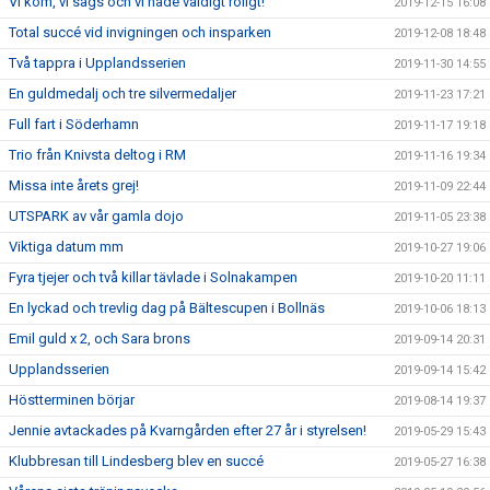
Vi kom, vi sågs och vi hade väldigt roligt!
2019-12-15 16:08
Total succé vid invigningen och insparken
2019-12-08 18:48
Två tappra i Upplandsserien
2019-11-30 14:55
En guldmedalj och tre silvermedaljer
2019-11-23 17:21
Full fart i Söderhamn
2019-11-17 19:18
Trio från Knivsta deltog i RM
2019-11-16 19:34
Missa inte årets grej!
2019-11-09 22:44
UTSPARK av vår gamla dojo
2019-11-05 23:38
Viktiga datum mm
2019-10-27 19:06
Fyra tjejer och två killar tävlade i Solnakampen
2019-10-20 11:11
En lyckad och trevlig dag på Bältescupen i Bollnäs
2019-10-06 18:13
Emil guld x 2, och Sara brons
2019-09-14 20:31
Upplandsserien
2019-09-14 15:42
Höstterminen börjar
2019-08-14 19:37
Jennie avtackades på Kvarngården efter 27 år i styrelsen!
2019-05-29 15:43
Klubbresan till Lindesberg blev en succé
2019-05-27 16:38