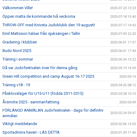
Välkommen Ville!
2025-07-23 13:23
Öppen matta de kommande två veckorna
2025-07-18 15:40
THROW-OFF med Knivsta Judoklubb den 19 augusti!
2025-07-17 14:42
Emil Mattsson hälsar från sjuksängen i Tallin
2025-07-09 22:20
Gradering i klubben
2025-06-01 17:57
Budo Nord 2025
2025-06-01 17:44
Träning i sommar
2025-05-24 15:22
Då var Judofestivalen över för denna gång
2025-05-19 14:59
Green Hill competition and camp August 16-17 2025
2025-05-14
Träning v18 - 19
2025-04-25 08:12
Påsklovsläger för U15-U11 (födda 2011-2015)
2025-03-28 10:15
Årsmöte 2025 - sammanfattning
2025-03-09
FÖRLÄNGD ANMÄLAN Judofestivalen - dags för definitiv
2025-02-24 09:47
anmälan
Viktigt meddelande
2025-02-06 14:53
Sportadmins haveri - LÄS DETTA
2025-01-29 11:40