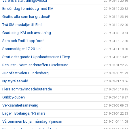
Vårens sista träningsvecka
2019-05-19 20:56
En söndag förmiddag med KM
2019-05-19 20:52
Grattis alla som har graderat!
2019-05-14 23:19
Två SM-medaljer till Emil
2019-05-12 22:00
Gradering, KM och avslutning
2019-04-30 10:54
Sara och Emil i toppform!
2019-04-13 17:50
Sommarläger 17-20 juni
2019-04-11 18:30
Stort deltagande i Upplandsserien i Tierp
2019-04-08 13:42
Resultat - Sörmlandsträffen i Oxelösund
2019-03-31 22:25
Judofestivalen i Lindesberg
2019-03-30 21:29
Ny styrelse vald
2019-03-21 13:06
Flera som tävlingsdebuterade
2019-03-16 19:15
Gribby-cupen
2019-03-10 18:27
Verksamhetsansvarig
2019-03-06 09:03
Läger i Borlänge, 1-3 mars
2019-03-04 22:33
Vårterminen börjar måndag 7 januari
2019-01-04 11:08