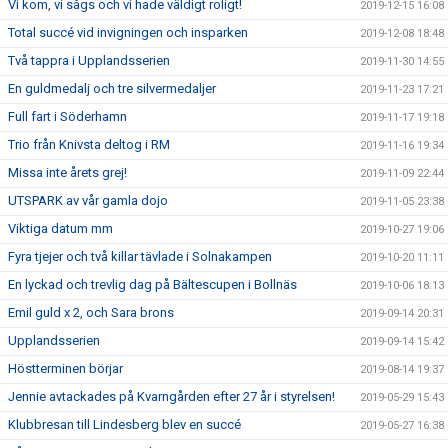
Vi kom, vi sågs och vi hade väldigt roligt!
2019-12-15 16:08
Total succé vid invigningen och insparken
2019-12-08 18:48
Två tappra i Upplandsserien
2019-11-30 14:55
En guldmedalj och tre silvermedaljer
2019-11-23 17:21
Full fart i Söderhamn
2019-11-17 19:18
Trio från Knivsta deltog i RM
2019-11-16 19:34
Missa inte årets grej!
2019-11-09 22:44
UTSPARK av vår gamla dojo
2019-11-05 23:38
Viktiga datum mm
2019-10-27 19:06
Fyra tjejer och två killar tävlade i Solnakampen
2019-10-20 11:11
En lyckad och trevlig dag på Bältescupen i Bollnäs
2019-10-06 18:13
Emil guld x 2, och Sara brons
2019-09-14 20:31
Upplandsserien
2019-09-14 15:42
Höstterminen börjar
2019-08-14 19:37
Jennie avtackades på Kvarngården efter 27 år i styrelsen!
2019-05-29 15:43
Klubbresan till Lindesberg blev en succé
2019-05-27 16:38