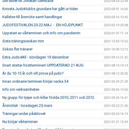
SM-silver till Jonatan Gembäck
2022-04-03 22:34
Knivsta Judoklubbs grundare har gått ur tiden
2022-03-31 16:00
Kallelse till årsmöte samt handlingar
2022-03-16 13:45
JUDOFESTIVALEN 20-22 MAJ - EN HÖJDPUNKT
2022-02-19 20:58
Uppstart av vårterminen och info om pandemin
2022-01-07 11:14
Sista träningsveckan mm
2021-12-03 15:52
Sökes fler tränare!
2021-10-30 12:12
Extra Judo4All - söndagen 19 december
2021-09-15 21:42
Snart startar höstterminen! UPPDATERAD 21 AUG
2021-08-13 14:13
Är du 10-15 år och vill prova på judo?
2021-08-12 20:55
Innan ordinarie terminen börjar vecka 34
2021-05-29 21:29
Info om verksamheten
2021-05-05 13:50
Ny grupp för tjejer och killar födda 2010, 2011 och 2012
2021-03-24 16:41
Årsmötet - torsdagen 25 mars
2021-03-23 21:00
Träningar under påsklovet
2021-03-23 16:19
Nu börjar vårterminen
2021-01-21 15:49