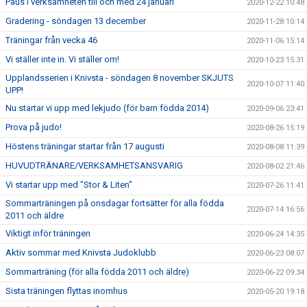
Paus i verksamheten till och med 24 januari
2020-12-22 10:48
Gradering - söndagen 13 december
2020-11-28 10:14
Träningar från vecka 46
2020-11-06 15:14
Vi ställer inte in. Vi ställer om!
2020-10-23 15:31
Upplandsserien i Knivsta - söndagen 8 november SKJUTS
2020-10-07 11:40
UPP!
Nu startar vi upp med lekjudo (för barn födda 2014)
2020-09-06 23:41
Prova på judo!
2020-08-26 15:19
Höstens träningar startar från 17 augusti
2020-08-08 11:39
HUVUDTRÄNARE/VERKSAMHETSANSVARIG
2020-08-02 21:46
Vi startar upp med "Stor & Liten"
2020-07-26 11:41
Sommarträningen på onsdagar fortsätter för alla födda
2020-07-14 16:56
2011 och äldre
Viktigt inför träningen
2020-06-24 14:35
Aktiv sommar med Knivsta Judoklubb
2020-06-23 08:07
Sommarträning (för alla födda 2011 och äldre)
2020-06-22 09:34
Sista träningen flyttas inomhus
2020-05-20 19:18