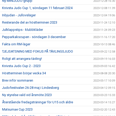
Ny MINIJUDO-grupp
2023-12-28 16:30
Knivsta Judo Cup 1, söndagen 11 februari 2024
2023-12-08 11:39
Inbjudan - Jullovsläger
2023-12-04 19:06
Resterande del av höstterminen 2023
2023-11-24 12:10
Julklappstips - klubbkläder
2023-11-24 09:23
Pepparkakscupen - söndagen 3 december
2023-11-16 17:20
Fakta om RM-läger
2023-10-13 08:46
TJEJSATSNING MED FOKUS PÅ TÄVLINGSJUDO
2023-09-22 12:58
Roligt att arrangera tävling!
2023-09-19 16:03
Knivsta Judo Cup 2 - 2023
2023-09-03 16:42
Höstterminen börjar vecka 34
2023-08-08 20:30
Brev inför sommaren
2023-05-17 10:09
Judofestivalen 26-28 maj i Lindesberg
2023-04-12 09:15
Ny styrelse vald vid årsmöte 2023
2023-03-23 15:33
Återstående fredagsträningar för U15 och äldre
2023-03-14 15:27
Matsumae Cup 2023
2023-02-20 12:43