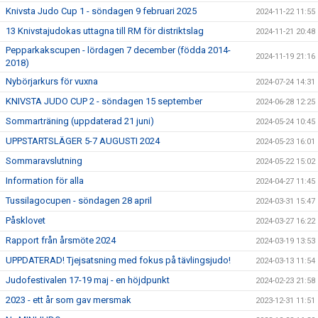
Knivsta Judo Cup 1 - söndagen 9 februari 2025
2024-11-22 11:55
13 Knivstajudokas uttagna till RM för distriktslag
2024-11-21 20:48
Pepparkakscupen - lördagen 7 december (födda 2014-
2024-11-19 21:16
2018)
Nybörjarkurs för vuxna
2024-07-24 14:31
KNIVSTA JUDO CUP 2 - söndagen 15 september
2024-06-28 12:25
Sommarträning (uppdaterad 21 juni)
2024-05-24 10:45
UPPSTARTSLÄGER 5-7 AUGUSTI 2024
2024-05-23 16:01
Sommaravslutning
2024-05-22 15:02
Information för alla
2024-04-27 11:45
Tussilagocupen - söndagen 28 april
2024-03-31 15:47
Påsklovet
2024-03-27 16:22
Rapport från årsmöte 2024
2024-03-19 13:53
UPPDATERAD! Tjejsatsning med fokus på tävlingsjudo!
2024-03-13 11:54
Judofestivalen 17-19 maj - en höjdpunkt
2024-02-23 21:58
2023 - ett år som gav mersmak
2023-12-31 11:51