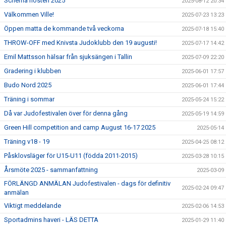
Schema hösten 2025
2025-08-12 20:34
Välkommen Ville!
2025-07-23 13:23
Öppen matta de kommande två veckorna
2025-07-18 15:40
THROW-OFF med Knivsta Judoklubb den 19 augusti!
2025-07-17 14:42
Emil Mattsson hälsar från sjuksängen i Tallin
2025-07-09 22:20
Gradering i klubben
2025-06-01 17:57
Budo Nord 2025
2025-06-01 17:44
Träning i sommar
2025-05-24 15:22
Då var Judofestivalen över för denna gång
2025-05-19 14:59
Green Hill competition and camp August 16-17 2025
2025-05-14
Träning v18 - 19
2025-04-25 08:12
Påsklovsläger för U15-U11 (födda 2011-2015)
2025-03-28 10:15
Årsmöte 2025 - sammanfattning
2025-03-09
FÖRLÄNGD ANMÄLAN Judofestivalen - dags för definitiv
2025-02-24 09:47
anmälan
Viktigt meddelande
2025-02-06 14:53
Sportadmins haveri - LÄS DETTA
2025-01-29 11:40