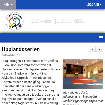
HEM
LOGGA IN
Knivsta Judoklubb
HEM
Upplandsserien
<
>
2019-09-14 15:42
NYHETER
Idag lördagen 14 september stod Järlåsa
Judoklubb som värd för deltävling 3 i
TRÄNINGSSCHEMA
Upplandsserien. Till bygdegården i Järlåsa
kom ca 45 judokas från Norrtälje,
MEDLEMSINFO
Älvkarleby, Uppsala, Tierp, Bålsta och
Knivsta. Vi hade denna gång 9 anmälda,
men efter ett par sena återbud pga
OM KLUBBEN
sjukdom blev vi totalt 7 st. Det var idag
Inte varje dag det är
mycket tydligt att våra judokas löpande lär
judotävling i en bygdegård.
TÄVLINGAR/TRÄNINGSLÄGER
sig mycket på träningen. Överlag har alla
Järlåsa ligger längs vägen mot
som deltog tagit stora kliv i sin utveckling