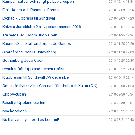
Kämpainsatser och roligt på Lucia-cupen
2018-12-16 13:34
Emil, Adam och Rasmus i Bremen
2018-12-09 19:56
Lyckad klubbresa till Sundsvall
2018-12-09 17:23
Knivsta Judoklubb 2:a i Upplandsserien 2018
2018-12-01 16:15
Tre medaljer i Södra Judo Open
2018-11-25 09:24
Rasmus 3:a i Staffanstorp Judo Games
2018-11-25 09:20
Skärgårdscupen i Gustavsberg
2018-11-10 22:09
Gothenburg Judo Open
2018-10-25 22:35
Resultat från Upplandsserien i Bålsta
2018-10-22 12:03
Klubbresan till Sundsvall 7-9 december
2018-10-15 22:14
Om ett år flyttar vi in i Centrum för Idrott och Kultur (CIK)
2018-10-08 21:23
Gribby-cupen
2018-09-30 15:34
Resultat Upplandsserien
2018-09-30 10:01
Nya hoodies 2
2018-08-21 19:51
Nu har våra nya hoodies kommit!
2018-08-21 19:48
Terminen startar måndagen 27/8 (vecka 35)
2018-08-16 13:30