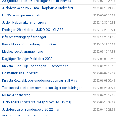
200 judokas från 19 föreningar kom till Knivsta
2023-02-13 23:18
Judofestivalen 26-28 maj - höjdpunkt under året
2023-02-10 21:26
Ett SM som gav mersmak
2023-02-06 15:59
Judo - Nybörjarkurs för vuxna
2022-12-30 10:54
Fredagen 28 oktober - JUDO OCH GLASS
2022-10-26 16:24
Info om träningar på fredagar
2022-10-20 11:35
Bästa klubb i Gothenburg Judo Open
2022-10-17 16:56
Mycket lyckat arrangemang
2022-09-19 17:53
Dagläger för tjejer 9 oktober 2022
2022-09-06 12:42
Knivsta Judo Cup - söndagen 18 september
2022-08-26 10:51
Höstterminens uppstart
2022-08-07 17:02
Knivsta Rotaryklubbs ungdomsstipendium till Mira
2022-06-03 09:46
Terminsslut + info om sommarens läger och träningar
2022-05-28 09:28
Nu tar vi nästa steg!
2022-04-23 12:06
Judoläger i Knivsta 23–24 april och 14–15 maj
2022-04-13 08:52
Judofestivalen i Lindesberg 20-22 maj
2022-04-12 21:36