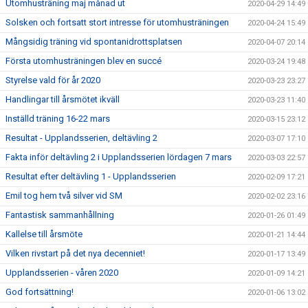
Utomhusträning maj månad ut
2020-04-29 14:49
Solsken och fortsatt stort intresse för utomhusträningen
2020-04-24 15:49
Mångsidig träning vid spontanidrottsplatsen
2020-04-07 20:14
Första utomhusträningen blev en succé
2020-03-24 19:48
Styrelse vald för år 2020
2020-03-23 23:27
Handlingar till årsmötet ikväll
2020-03-23 11:40
Inställd träning 16-22 mars
2020-03-15 23:12
Resultat - Upplandsserien, deltävling 2
2020-03-07 17:10
Fakta inför deltävling 2 i Upplandsserien lördagen 7 mars
2020-03-03 22:57
Resultat efter deltävling 1 - Upplandsserien
2020-02-09 17:21
Emil tog hem två silver vid SM
2020-02-02 23:16
Fantastisk sammanhållning
2020-01-26 01:49
Kallelse till årsmöte
2020-01-21 14:44
Vilken rivstart på det nya decenniet!
2020-01-17 13:49
Upplandsserien - våren 2020
2020-01-09 14:21
God fortsättning!
2020-01-06 13:02