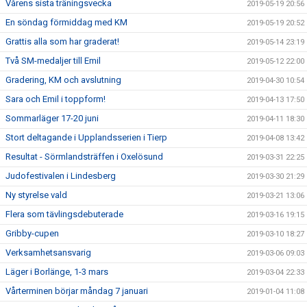
Vårens sista träningsvecka
2019-05-19 20:56
En söndag förmiddag med KM
2019-05-19 20:52
Grattis alla som har graderat!
2019-05-14 23:19
Två SM-medaljer till Emil
2019-05-12 22:00
Gradering, KM och avslutning
2019-04-30 10:54
Sara och Emil i toppform!
2019-04-13 17:50
Sommarläger 17-20 juni
2019-04-11 18:30
Stort deltagande i Upplandsserien i Tierp
2019-04-08 13:42
Resultat - Sörmlandsträffen i Oxelösund
2019-03-31 22:25
Judofestivalen i Lindesberg
2019-03-30 21:29
Ny styrelse vald
2019-03-21 13:06
Flera som tävlingsdebuterade
2019-03-16 19:15
Gribby-cupen
2019-03-10 18:27
Verksamhetsansvarig
2019-03-06 09:03
Läger i Borlänge, 1-3 mars
2019-03-04 22:33
Vårterminen börjar måndag 7 januari
2019-01-04 11:08