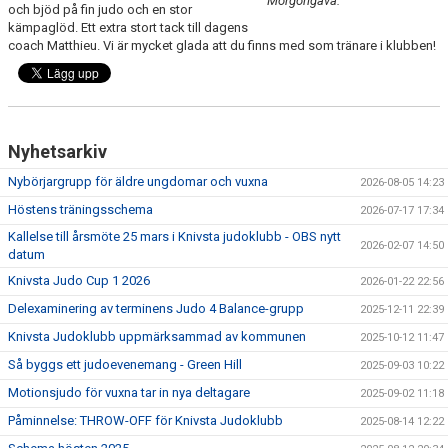
Morgongåva.
och bjöd på fin judo och en stor
KALENDARIUM
kämpaglöd. Ett extra stort tack till dagens
coach Matthieu. Vi är mycket glada att du finns med som tränare i klubben!
BILDGALLERI
DOKUMENT
KLUBBSHOP
Nyhetsarkiv
Nybörjargrupp för äldre ungdomar och vuxna
2026-08-05 14:23
Höstens träningsschema
2026-07-17 17:34
Kallelse till årsmöte 25 mars i Knivsta judoklubb - OBS nytt
2026-02-07 14:50
datum
Knivsta Judo Cup 1 2026
2026-01-22 22:56
Delexaminering av terminens Judo 4 Balance-grupp
2025-12-11 22:39
Knivsta Judoklubb uppmärksammad av kommunen
2025-10-12 11:47
Så byggs ett judoevenemang - Green Hill
2025-09-03 10:22
Motionsjudo för vuxna tar in nya deltagare
2025-09-02 11:18
Påminnelse: THROW-OFF för Knivsta Judoklubb
2025-08-14 12:22