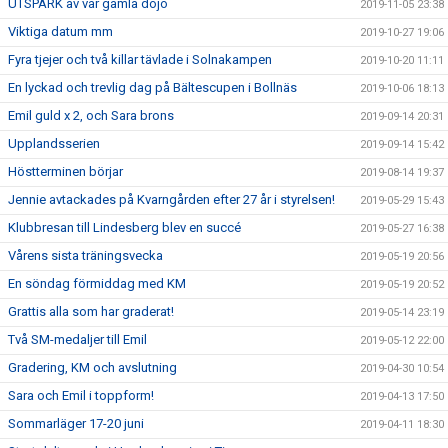
UTSPARK av vår gamla dojo
2019-11-05 23:38
Viktiga datum mm
2019-10-27 19:06
Fyra tjejer och två killar tävlade i Solnakampen
2019-10-20 11:11
En lyckad och trevlig dag på Bältescupen i Bollnäs
2019-10-06 18:13
Emil guld x 2, och Sara brons
2019-09-14 20:31
Upplandsserien
2019-09-14 15:42
Höstterminen börjar
2019-08-14 19:37
Jennie avtackades på Kvarngården efter 27 år i styrelsen!
2019-05-29 15:43
Klubbresan till Lindesberg blev en succé
2019-05-27 16:38
Vårens sista träningsvecka
2019-05-19 20:56
En söndag förmiddag med KM
2019-05-19 20:52
Grattis alla som har graderat!
2019-05-14 23:19
Två SM-medaljer till Emil
2019-05-12 22:00
Gradering, KM och avslutning
2019-04-30 10:54
Sara och Emil i toppform!
2019-04-13 17:50
Sommarläger 17-20 juni
2019-04-11 18:30