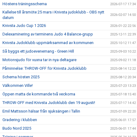
Höstens träningsschema
2026-07-17 17:34
Kallelse till årsmöte 25 mars i Knivsta judoklubb - OBS nytt
2026-02-07 14:50
datum
Knivsta Judo Cup 1 2026
2026-01-22 22:56
Delexaminering av terminens Judo 4 Balance-grupp
2025-12-11 22:39
Knivsta Judoklubb uppmärksammad av kommunen
2025-10-12 11:47
Så byggs ett judoevenemang - Green Hill
2025-09-03 10:22
Motionsjudo för vuxna tar in nya deltagare
2025-09-02 11:18
Påminnelse: THROW-OFF för Knivsta Judoklubb
2025-08-14 12:22
Schema hösten 2025
2025-08-12 20:34
Välkommen Ville!
2025-07-23 13:23
Öppen matta de kommande två veckorna
2025-07-18 15:40
THROW-OFF med Knivsta Judoklubb den 19 augusti!
2025-07-17 14:42
Emil Mattsson hälsar från sjuksängen i Tallin
2025-07-09 22:20
Gradering i klubben
2025-06-01 17:57
Budo Nord 2025
2025-06-01 17:44
Träning i sommar