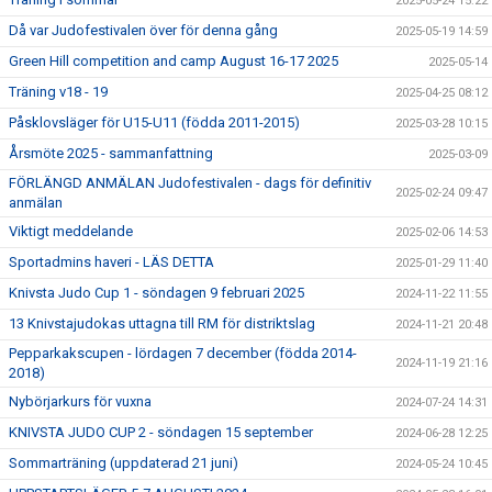
2025-05-24 15:22
Då var Judofestivalen över för denna gång
2025-05-19 14:59
Green Hill competition and camp August 16-17 2025
2025-05-14
Träning v18 - 19
2025-04-25 08:12
Påsklovsläger för U15-U11 (födda 2011-2015)
2025-03-28 10:15
Årsmöte 2025 - sammanfattning
2025-03-09
FÖRLÄNGD ANMÄLAN Judofestivalen - dags för definitiv
2025-02-24 09:47
anmälan
Viktigt meddelande
2025-02-06 14:53
Sportadmins haveri - LÄS DETTA
2025-01-29 11:40
Knivsta Judo Cup 1 - söndagen 9 februari 2025
2024-11-22 11:55
13 Knivstajudokas uttagna till RM för distriktslag
2024-11-21 20:48
Pepparkakscupen - lördagen 7 december (födda 2014-
2024-11-19 21:16
2018)
Nybörjarkurs för vuxna
2024-07-24 14:31
KNIVSTA JUDO CUP 2 - söndagen 15 september
2024-06-28 12:25
Sommarträning (uppdaterad 21 juni)
2024-05-24 10:45