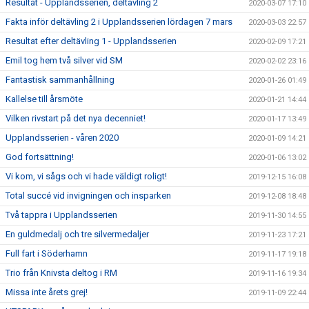
Resultat - Upplandsserien, deltävling 2
2020-03-07 17:10
Fakta inför deltävling 2 i Upplandsserien lördagen 7 mars
2020-03-03 22:57
Resultat efter deltävling 1 - Upplandsserien
2020-02-09 17:21
Emil tog hem två silver vid SM
2020-02-02 23:16
Fantastisk sammanhållning
2020-01-26 01:49
Kallelse till årsmöte
2020-01-21 14:44
Vilken rivstart på det nya decenniet!
2020-01-17 13:49
Upplandsserien - våren 2020
2020-01-09 14:21
God fortsättning!
2020-01-06 13:02
Vi kom, vi sågs och vi hade väldigt roligt!
2019-12-15 16:08
Total succé vid invigningen och insparken
2019-12-08 18:48
Två tappra i Upplandsserien
2019-11-30 14:55
En guldmedalj och tre silvermedaljer
2019-11-23 17:21
Full fart i Söderhamn
2019-11-17 19:18
Trio från Knivsta deltog i RM
2019-11-16 19:34
Missa inte årets grej!
2019-11-09 22:44