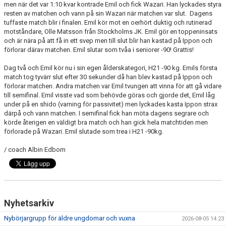
men när det var 1:10 kvar kontrade Emil och fick Wazari. Han lyckades styra
resten av matchen och vann på sin Wazari när matchen var slut. Dagens
tuffaste match blir i finalen. Emil kör mot en oerhört duktig och rutinerad
motståndare, Olle Matsson från Stockholms JK. Emil gör en toppeninsats
och är nära på att få in ett svep men till slut blir han kastad på Ippon och
förlorar därav matchen. Emil slutar som tvåa i seniorer -90! Grattis!
Dag två och Emil kör nu i sin egen ålderskategori, H21 -90 kg. Emils första
match tog tyvärr slut efter 30 sekunder då han blev kastad på Ippon och
förlorar matchen. Andra matchen var Emil tvungen att vinna för att gå vidare
till semifinal. Emil visste vad som behövde göras och gjorde det, Emil låg
under på en shido (varning för passivitet) men lyckades kasta Ippon strax
därpå och vann matchen. I semifinal fick han möta dagens segrare och
körde återigen en väldigt bra match och han gick hela matchtiden men
förlorade på Wazari. Emil slutade som trea i H21 -90kg.
/ coach Albin Edbom
Nyhetsarkiv
Nybörjargrupp för äldre ungdomar och vuxna
2026-08-05 14:23