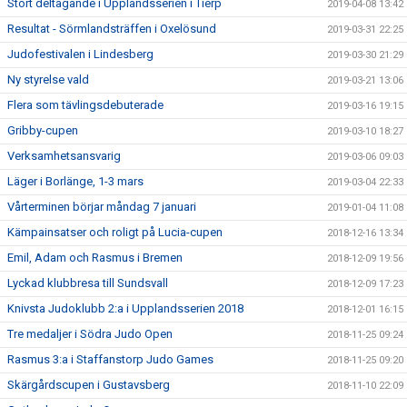
Stort deltagande i Upplandsserien i Tierp
2019-04-08 13:42
Resultat - Sörmlandsträffen i Oxelösund
2019-03-31 22:25
Judofestivalen i Lindesberg
2019-03-30 21:29
Ny styrelse vald
2019-03-21 13:06
Flera som tävlingsdebuterade
2019-03-16 19:15
Gribby-cupen
2019-03-10 18:27
Verksamhetsansvarig
2019-03-06 09:03
Läger i Borlänge, 1-3 mars
2019-03-04 22:33
Vårterminen börjar måndag 7 januari
2019-01-04 11:08
Kämpainsatser och roligt på Lucia-cupen
2018-12-16 13:34
Emil, Adam och Rasmus i Bremen
2018-12-09 19:56
Lyckad klubbresa till Sundsvall
2018-12-09 17:23
Knivsta Judoklubb 2:a i Upplandsserien 2018
2018-12-01 16:15
Tre medaljer i Södra Judo Open
2018-11-25 09:24
Rasmus 3:a i Staffanstorp Judo Games
2018-11-25 09:20
Skärgårdscupen i Gustavsberg
2018-11-10 22:09