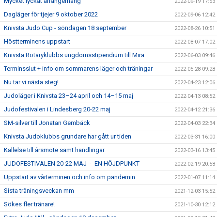
Mycket lyckat arrangemang
2022-09-19 17:53
Dagläger för tjejer 9 oktober 2022
2022-09-06 12:42
Knivsta Judo Cup - söndagen 18 september
2022-08-26 10:51
Höstterminens uppstart
2022-08-07 17:02
Knivsta Rotaryklubbs ungdomsstipendium till Mira
2022-06-03 09:46
Terminsslut + info om sommarens läger och träningar
2022-05-28 09:28
Nu tar vi nästa steg!
2022-04-23 12:06
Judoläger i Knivsta 23–24 april och 14–15 maj
2022-04-13 08:52
Judofestivalen i Lindesberg 20-22 maj
2022-04-12 21:36
SM-silver till Jonatan Gembäck
2022-04-03 22:34
Knivsta Judoklubbs grundare har gått ur tiden
2022-03-31 16:00
Kallelse till årsmöte samt handlingar
2022-03-16 13:45
JUDOFESTIVALEN 20-22 MAJ - EN HÖJDPUNKT
2022-02-19 20:58
Uppstart av vårterminen och info om pandemin
2022-01-07 11:14
Sista träningsveckan mm
2021-12-03 15:52
Sökes fler tränare!
2021-10-30 12:12