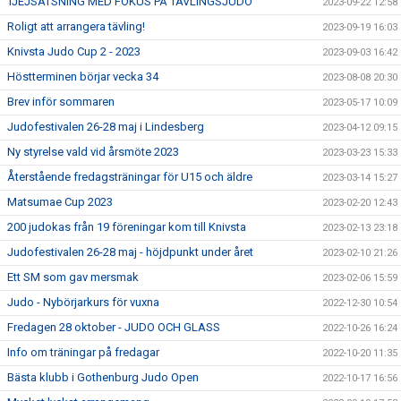
TJEJSATSNING MED FOKUS PÅ TÄVLINGSJUDO
2023-09-22 12:58
Roligt att arrangera tävling!
2023-09-19 16:03
Knivsta Judo Cup 2 - 2023
2023-09-03 16:42
Höstterminen börjar vecka 34
2023-08-08 20:30
Brev inför sommaren
2023-05-17 10:09
Judofestivalen 26-28 maj i Lindesberg
2023-04-12 09:15
Ny styrelse vald vid årsmöte 2023
2023-03-23 15:33
Återstående fredagsträningar för U15 och äldre
2023-03-14 15:27
Matsumae Cup 2023
2023-02-20 12:43
200 judokas från 19 föreningar kom till Knivsta
2023-02-13 23:18
Judofestivalen 26-28 maj - höjdpunkt under året
2023-02-10 21:26
Ett SM som gav mersmak
2023-02-06 15:59
Judo - Nybörjarkurs för vuxna
2022-12-30 10:54
Fredagen 28 oktober - JUDO OCH GLASS
2022-10-26 16:24
Info om träningar på fredagar
2022-10-20 11:35
Bästa klubb i Gothenburg Judo Open
2022-10-17 16:56