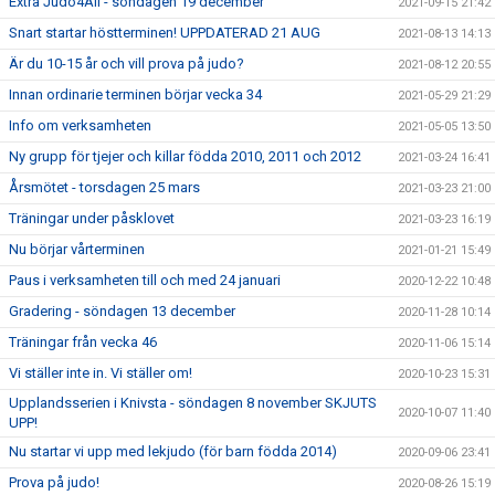
Extra Judo4All - söndagen 19 december
2021-09-15 21:42
Snart startar höstterminen! UPPDATERAD 21 AUG
2021-08-13 14:13
Är du 10-15 år och vill prova på judo?
2021-08-12 20:55
Innan ordinarie terminen börjar vecka 34
2021-05-29 21:29
Info om verksamheten
2021-05-05 13:50
Ny grupp för tjejer och killar födda 2010, 2011 och 2012
2021-03-24 16:41
Årsmötet - torsdagen 25 mars
2021-03-23 21:00
Träningar under påsklovet
2021-03-23 16:19
Nu börjar vårterminen
2021-01-21 15:49
Paus i verksamheten till och med 24 januari
2020-12-22 10:48
Gradering - söndagen 13 december
2020-11-28 10:14
Träningar från vecka 46
2020-11-06 15:14
Vi ställer inte in. Vi ställer om!
2020-10-23 15:31
Upplandsserien i Knivsta - söndagen 8 november SKJUTS
2020-10-07 11:40
UPP!
Nu startar vi upp med lekjudo (för barn födda 2014)
2020-09-06 23:41
Prova på judo!
2020-08-26 15:19