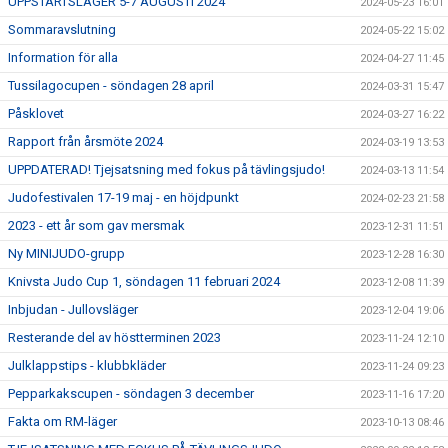
UPPSTARTSLÄGER 5-7 AUGUSTI 2024
2024-05-23 16:01
Sommaravslutning
2024-05-22 15:02
Information för alla
2024-04-27 11:45
Tussilagocupen - söndagen 28 april
2024-03-31 15:47
Påsklovet
2024-03-27 16:22
Rapport från årsmöte 2024
2024-03-19 13:53
UPPDATERAD! Tjejsatsning med fokus på tävlingsjudo!
2024-03-13 11:54
Judofestivalen 17-19 maj - en höjdpunkt
2024-02-23 21:58
2023 - ett år som gav mersmak
2023-12-31 11:51
Ny MINIJUDO-grupp
2023-12-28 16:30
Knivsta Judo Cup 1, söndagen 11 februari 2024
2023-12-08 11:39
Inbjudan - Jullovsläger
2023-12-04 19:06
Resterande del av höstterminen 2023
2023-11-24 12:10
Julklappstips - klubbkläder
2023-11-24 09:23
Pepparkakscupen - söndagen 3 december
2023-11-16 17:20
Fakta om RM-läger
2023-10-13 08:46