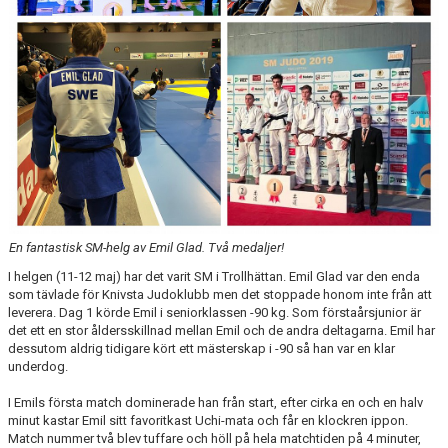
KALENDARIUM
BILDGALLERI
DOKUMENT
KLUBBSHOP
En fantastisk SM-helg av Emil Glad. Två medaljer!
I helgen (11-12 maj) har det varit SM i Trollhättan. Emil Glad var den enda
som tävlade för Knivsta Judoklubb men det stoppade honom inte från att
leverera. Dag 1 körde Emil i seniorklassen -90 kg. Som förstaårsjunior är
det ett en stor åldersskillnad mellan Emil och de andra deltagarna. Emil har
dessutom aldrig tidigare kört ett mästerskap i -90 så han var en klar
underdog.
I Emils första match dominerade han från start, efter cirka en och en halv
minut kastar Emil sitt favoritkast Uchi-mata och får en klockren ippon.
Match nummer två blev tuffare och höll på hela matchtiden på 4 minuter,