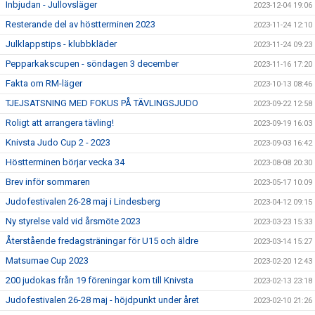
Inbjudan - Jullovsläger
2023-12-04 19:06
Resterande del av höstterminen 2023
2023-11-24 12:10
Julklappstips - klubbkläder
2023-11-24 09:23
Pepparkakscupen - söndagen 3 december
2023-11-16 17:20
Fakta om RM-läger
2023-10-13 08:46
TJEJSATSNING MED FOKUS PÅ TÄVLINGSJUDO
2023-09-22 12:58
Roligt att arrangera tävling!
2023-09-19 16:03
Knivsta Judo Cup 2 - 2023
2023-09-03 16:42
Höstterminen börjar vecka 34
2023-08-08 20:30
Brev inför sommaren
2023-05-17 10:09
Judofestivalen 26-28 maj i Lindesberg
2023-04-12 09:15
Ny styrelse vald vid årsmöte 2023
2023-03-23 15:33
Återstående fredagsträningar för U15 och äldre
2023-03-14 15:27
Matsumae Cup 2023
2023-02-20 12:43
200 judokas från 19 föreningar kom till Knivsta
2023-02-13 23:18
Judofestivalen 26-28 maj - höjdpunkt under året
2023-02-10 21:26