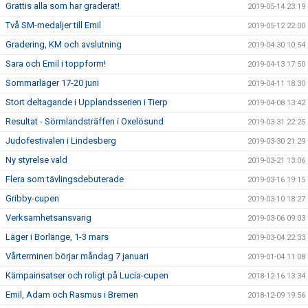
Grattis alla som har graderat!
2019-05-14 23:19
Två SM-medaljer till Emil
2019-05-12 22:00
Gradering, KM och avslutning
2019-04-30 10:54
Sara och Emil i toppform!
2019-04-13 17:50
Sommarläger 17-20 juni
2019-04-11 18:30
Stort deltagande i Upplandsserien i Tierp
2019-04-08 13:42
Resultat - Sörmlandsträffen i Oxelösund
2019-03-31 22:25
Judofestivalen i Lindesberg
2019-03-30 21:29
Ny styrelse vald
2019-03-21 13:06
Flera som tävlingsdebuterade
2019-03-16 19:15
Gribby-cupen
2019-03-10 18:27
Verksamhetsansvarig
2019-03-06 09:03
Läger i Borlänge, 1-3 mars
2019-03-04 22:33
Vårterminen börjar måndag 7 januari
2019-01-04 11:08
Kämpainsatser och roligt på Lucia-cupen
2018-12-16 13:34
Emil, Adam och Rasmus i Bremen
2018-12-09 19:56