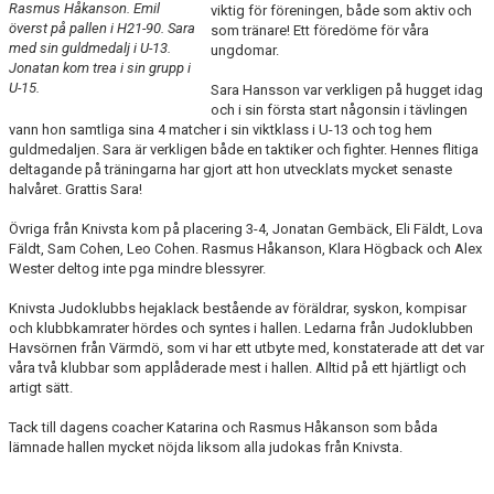
Rasmus Håkanson. Emil
viktig för föreningen, både som aktiv och
KALENDARIUM
överst på pallen i H21-90. Sara
som tränare! Ett föredöme för våra
med sin guldmedalj i U-13.
ungdomar.
BILDGALLERI
Jonatan kom trea i sin grupp i
U-15.
Sara Hansson var verkligen på hugget idag
och i sin första start någonsin i tävlingen
DOKUMENT
vann hon samtliga sina 4 matcher i sin viktklass i U-13 och tog hem
guldmedaljen. Sara är verkligen både en taktiker och fighter. Hennes flitiga
KLUBBSHOP
deltagande på träningarna har gjort att hon utvecklats mycket senaste
halvåret. Grattis Sara!
Övriga från Knivsta kom på placering 3-4, Jonatan Gembäck, Eli Fäldt, Lova
Fäldt, Sam Cohen, Leo Cohen. Rasmus Håkanson, Klara Högback och Alex
Wester deltog inte pga mindre blessyrer.
Knivsta Judoklubbs hejaklack bestående av föräldrar, syskon, kompisar
och klubbkamrater hördes och syntes i hallen. Ledarna från Judoklubben
Havsörnen från Värmdö, som vi har ett utbyte med, konstaterade att det var
våra två klubbar som applåderade mest i hallen. Alltid på ett hjärtligt och
artigt sätt.
Tack till dagens coacher Katarina och Rasmus Håkanson som båda
lämnade hallen mycket nöjda liksom alla judokas från Knivsta.