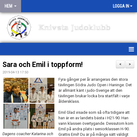
HEM
LOGGA IN
Knivsta Judoklubb
HEM
Sara och Emil i toppform!
<
>
2019-04-13 17:50
NYHETER
Fyra gånger per år arrangeras den stora
tävlingen Södra Judo Open i Haninge. Det
TRÄNINGSSCHEMA
är allmänt känt i judo-Sverige att den
tävlingen brukar locka bra startfält i varje
MEDLEMSINFO
åldersklass.
Emil Glad visade som så ofta tidigare att
OM KLUBBEN
han är en av landets bästa i H21-90. Han
vann klassen övertygande. Dessutom kom
TÄVLINGAR/TRÄNINGSLÄGER
Emil på andra plats i seniorklassen H-90.
Dagens coacher Katarina och
Grattis Emil! Du är på många sätt väldigt