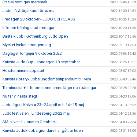
Ett SM som gav mersmak
2023-02-06 15:59
Judo - Nybörjarkurs för vuxna
2022-12-30 10:54
Fredagen 28 oktober - JUDO OCH GLASS
2022-10-26 16:24
Info om träningar på fredagar
2022-10-20 11:35
Bästa klubb i Gothenburg Judo Open
2022-10-17 16:56
Mycket lyckat arrangemang
2022-09-19 17:53
Dagläger för tjejer 9 oktober 2022
2022-09-06 12:42
Knivsta Judo Cup - söndagen 18 september
2022-08-26 10:51
Höstterminens uppstart
2022-08-07 17:02
Knivsta Rotaryklubbs ungdomsstipendium till Mira
2022-06-03 09:46
Terminsslut + info om sommarens läger och träningar
2022-05-28 09:28
Nu tar vi nästa steg!
2022-04-23 12:06
Judoläger i Knivsta 23–24 april och 14–15 maj
2022-04-13 08:52
Judofestivalen i Lindesberg 20-22 maj
2022-04-12 21:36
SM-silver till Jonatan Gembäck
2022-04-03 22:34
Knivsta Judoklubbs grundare har gått ur tiden
2022-03-31 16:00