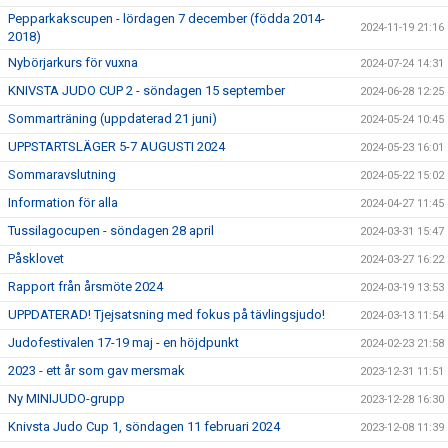
Pepparkakscupen - lördagen 7 december (födda 2014-
2024-11-19 21:16
2018)
Nybörjarkurs för vuxna
2024-07-24 14:31
KNIVSTA JUDO CUP 2 - söndagen 15 september
2024-06-28 12:25
Sommarträning (uppdaterad 21 juni)
2024-05-24 10:45
UPPSTARTSLÄGER 5-7 AUGUSTI 2024
2024-05-23 16:01
Sommaravslutning
2024-05-22 15:02
Information för alla
2024-04-27 11:45
Tussilagocupen - söndagen 28 april
2024-03-31 15:47
Påsklovet
2024-03-27 16:22
Rapport från årsmöte 2024
2024-03-19 13:53
UPPDATERAD! Tjejsatsning med fokus på tävlingsjudo!
2024-03-13 11:54
Judofestivalen 17-19 maj - en höjdpunkt
2024-02-23 21:58
2023 - ett år som gav mersmak
2023-12-31 11:51
Ny MINIJUDO-grupp
2023-12-28 16:30
Knivsta Judo Cup 1, söndagen 11 februari 2024
2023-12-08 11:39