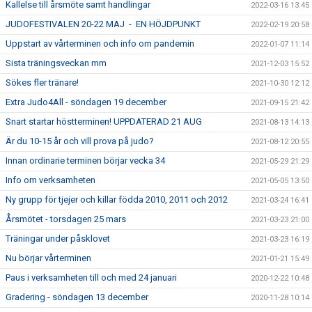
Kallelse till årsmöte samt handlingar
2022-03-16 13:45
JUDOFESTIVALEN 20-22 MAJ - EN HÖJDPUNKT
2022-02-19 20:58
Uppstart av vårterminen och info om pandemin
2022-01-07 11:14
Sista träningsveckan mm
2021-12-03 15:52
Sökes fler tränare!
2021-10-30 12:12
Extra Judo4All - söndagen 19 december
2021-09-15 21:42
Snart startar höstterminen! UPPDATERAD 21 AUG
2021-08-13 14:13
Är du 10-15 år och vill prova på judo?
2021-08-12 20:55
Innan ordinarie terminen börjar vecka 34
2021-05-29 21:29
Info om verksamheten
2021-05-05 13:50
Ny grupp för tjejer och killar födda 2010, 2011 och 2012
2021-03-24 16:41
Årsmötet - torsdagen 25 mars
2021-03-23 21:00
Träningar under påsklovet
2021-03-23 16:19
Nu börjar vårterminen
2021-01-21 15:49
Paus i verksamheten till och med 24 januari
2020-12-22 10:48
Gradering - söndagen 13 december
2020-11-28 10:14