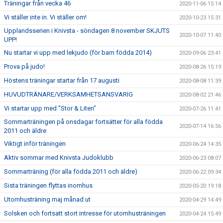
Träningar från vecka 46
2020-11-06 15:14
Vi ställer inte in. Vi ställer om!
2020-10-23 15:31
Upplandsserien i Knivsta - söndagen 8 november SKJUTS
2020-10-07 11:40
UPP!
Nu startar vi upp med lekjudo (för barn födda 2014)
2020-09-06 23:41
Prova på judo!
2020-08-26 15:19
Höstens träningar startar från 17 augusti
2020-08-08 11:39
HUVUDTRÄNARE/VERKSAMHETSANSVARIG
2020-08-02 21:46
Vi startar upp med "Stor & Liten"
2020-07-26 11:41
Sommarträningen på onsdagar fortsätter för alla födda
2020-07-14 16:56
2011 och äldre
Viktigt inför träningen
2020-06-24 14:35
Aktiv sommar med Knivsta Judoklubb
2020-06-23 08:07
Sommarträning (för alla födda 2011 och äldre)
2020-06-22 09:34
Sista träningen flyttas inomhus
2020-05-20 19:18
Utomhusträning maj månad ut
2020-04-29 14:49
Solsken och fortsatt stort intresse för utomhusträningen
2020-04-24 15:49