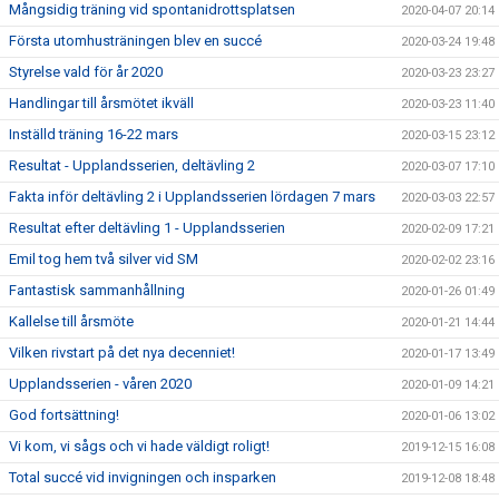
Mångsidig träning vid spontanidrottsplatsen
2020-04-07 20:14
Första utomhusträningen blev en succé
2020-03-24 19:48
Styrelse vald för år 2020
2020-03-23 23:27
Handlingar till årsmötet ikväll
2020-03-23 11:40
Inställd träning 16-22 mars
2020-03-15 23:12
Resultat - Upplandsserien, deltävling 2
2020-03-07 17:10
Fakta inför deltävling 2 i Upplandsserien lördagen 7 mars
2020-03-03 22:57
Resultat efter deltävling 1 - Upplandsserien
2020-02-09 17:21
Emil tog hem två silver vid SM
2020-02-02 23:16
Fantastisk sammanhållning
2020-01-26 01:49
Kallelse till årsmöte
2020-01-21 14:44
Vilken rivstart på det nya decenniet!
2020-01-17 13:49
Upplandsserien - våren 2020
2020-01-09 14:21
God fortsättning!
2020-01-06 13:02
Vi kom, vi sågs och vi hade väldigt roligt!
2019-12-15 16:08
Total succé vid invigningen och insparken
2019-12-08 18:48