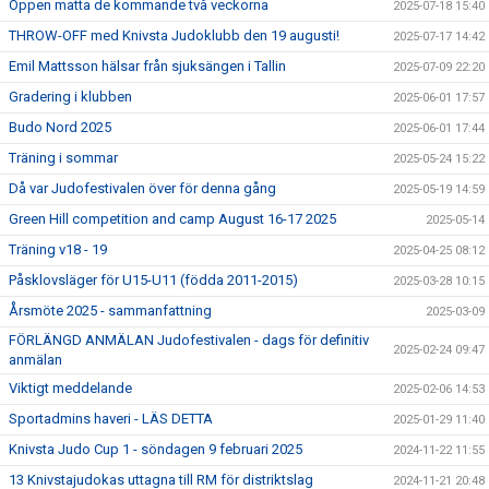
Öppen matta de kommande två veckorna
2025-07-18 15:40
THROW-OFF med Knivsta Judoklubb den 19 augusti!
2025-07-17 14:42
Emil Mattsson hälsar från sjuksängen i Tallin
2025-07-09 22:20
Gradering i klubben
2025-06-01 17:57
Budo Nord 2025
2025-06-01 17:44
Träning i sommar
2025-05-24 15:22
Då var Judofestivalen över för denna gång
2025-05-19 14:59
Green Hill competition and camp August 16-17 2025
2025-05-14
Träning v18 - 19
2025-04-25 08:12
Påsklovsläger för U15-U11 (födda 2011-2015)
2025-03-28 10:15
Årsmöte 2025 - sammanfattning
2025-03-09
FÖRLÄNGD ANMÄLAN Judofestivalen - dags för definitiv
2025-02-24 09:47
anmälan
Viktigt meddelande
2025-02-06 14:53
Sportadmins haveri - LÄS DETTA
2025-01-29 11:40
Knivsta Judo Cup 1 - söndagen 9 februari 2025
2024-11-22 11:55
13 Knivstajudokas uttagna till RM för distriktslag
2024-11-21 20:48