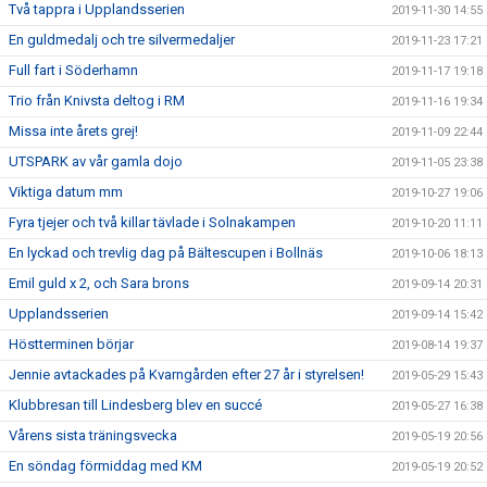
Två tappra i Upplandsserien
2019-11-30 14:55
En guldmedalj och tre silvermedaljer
2019-11-23 17:21
Full fart i Söderhamn
2019-11-17 19:18
Trio från Knivsta deltog i RM
2019-11-16 19:34
Missa inte årets grej!
2019-11-09 22:44
UTSPARK av vår gamla dojo
2019-11-05 23:38
Viktiga datum mm
2019-10-27 19:06
Fyra tjejer och två killar tävlade i Solnakampen
2019-10-20 11:11
En lyckad och trevlig dag på Bältescupen i Bollnäs
2019-10-06 18:13
Emil guld x 2, och Sara brons
2019-09-14 20:31
Upplandsserien
2019-09-14 15:42
Höstterminen börjar
2019-08-14 19:37
Jennie avtackades på Kvarngården efter 27 år i styrelsen!
2019-05-29 15:43
Klubbresan till Lindesberg blev en succé
2019-05-27 16:38
Vårens sista träningsvecka
2019-05-19 20:56
En söndag förmiddag med KM
2019-05-19 20:52