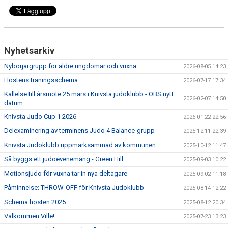
Nyhetsarkiv
Nybörjargrupp för äldre ungdomar och vuxna
2026-08-05 14:23
Höstens träningsschema
2026-07-17 17:34
Kallelse till årsmöte 25 mars i Knivsta judoklubb - OBS nytt
2026-02-07 14:50
datum
Knivsta Judo Cup 1 2026
2026-01-22 22:56
Delexaminering av terminens Judo 4 Balance-grupp
2025-12-11 22:39
Knivsta Judoklubb uppmärksammad av kommunen
2025-10-12 11:47
Så byggs ett judoevenemang - Green Hill
2025-09-03 10:22
Motionsjudo för vuxna tar in nya deltagare
2025-09-02 11:18
Påminnelse: THROW-OFF för Knivsta Judoklubb
2025-08-14 12:22
Schema hösten 2025
2025-08-12 20:34
Välkommen Ville!
2025-07-23 13:23