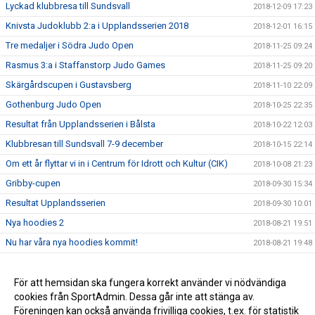
Lyckad klubbresa till Sundsvall
2018-12-09 17:23
Knivsta Judoklubb 2:a i Upplandsserien 2018
2018-12-01 16:15
Tre medaljer i Södra Judo Open
2018-11-25 09:24
Rasmus 3:a i Staffanstorp Judo Games
2018-11-25 09:20
Skärgårdscupen i Gustavsberg
2018-11-10 22:09
Gothenburg Judo Open
2018-10-25 22:35
Resultat från Upplandsserien i Bålsta
2018-10-22 12:03
Klubbresan till Sundsvall 7-9 december
2018-10-15 22:14
Om ett år flyttar vi in i Centrum för Idrott och Kultur (CIK)
2018-10-08 21:23
Gribby-cupen
2018-09-30 15:34
Resultat Upplandsserien
2018-09-30 10:01
Nya hoodies 2
2018-08-21 19:51
Nu har våra nya hoodies kommit!
2018-08-21 19:48
Terminen startar måndagen 27/8 (vecka 35)
2018-08-16 13:30
Avslutning på Kvarngården
För att hemsidan ska fungera korrekt använder vi nödvändiga
2018-08-01 14:32
cookies från SportAdmin. Dessa går inte att stänga av.
KM 2018
2018-08-01 14:26
Föreningen kan också använda frivilliga cookies, t.ex. för statistik