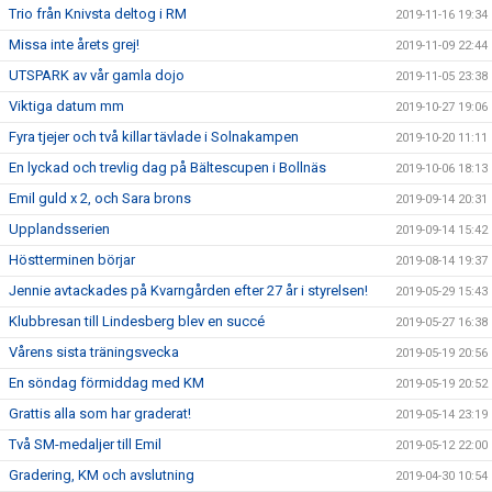
Trio från Knivsta deltog i RM
2019-11-16 19:34
Missa inte årets grej!
2019-11-09 22:44
UTSPARK av vår gamla dojo
2019-11-05 23:38
Viktiga datum mm
2019-10-27 19:06
Fyra tjejer och två killar tävlade i Solnakampen
2019-10-20 11:11
En lyckad och trevlig dag på Bältescupen i Bollnäs
2019-10-06 18:13
Emil guld x 2, och Sara brons
2019-09-14 20:31
Upplandsserien
2019-09-14 15:42
Höstterminen börjar
2019-08-14 19:37
Jennie avtackades på Kvarngården efter 27 år i styrelsen!
2019-05-29 15:43
Klubbresan till Lindesberg blev en succé
2019-05-27 16:38
Vårens sista träningsvecka
2019-05-19 20:56
En söndag förmiddag med KM
2019-05-19 20:52
Grattis alla som har graderat!
2019-05-14 23:19
Två SM-medaljer till Emil
2019-05-12 22:00
Gradering, KM och avslutning
2019-04-30 10:54