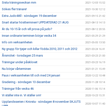
Sista träningsveckan mm
2021-12-03 15:52
Sökes fler tränare!
2021-10-30 12:12
Extra Judo4All - söndagen 19 december
2021-09-15 21:42
Snart startar höstterminen! UPPDATERAD 21 AUG
2021-08-13 14:13
Är du 10-15 år och vill prova på judo?
2021-08-12 20:55
Innan ordinarie terminen börjar vecka 34
2021-05-29 21:29
Info om verksamheten
2021-05-05 13:50
Ny grupp för tjejer och killar födda 2010, 2011 och 2012
2021-03-24 16:41
Årsmötet - torsdagen 25 mars
2021-03-23 21:00
Träningar under påsklovet
2021-03-23 16:19
Nu börjar vårterminen
2021-01-21 15:49
Paus i verksamheten till och med 24 januari
2020-12-22 10:48
Gradering - söndagen 13 december
2020-11-28 10:14
Träningar från vecka 46
2020-11-06 15:14
Vi ställer inte in. Vi ställer om!
2020-10-23 15:31
Upplandsserien i Knivsta - söndagen 8 november SKJUTS
2020-10-07 11:40
UPP!