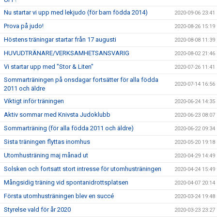
Nu startar vi upp med lekjudo (för barn födda 2014)
2020-09-06 23:41
Prova på judo!
2020-08-26 15:19
Höstens träningar startar från 17 augusti
2020-08-08 11:39
HUVUDTRÄNARE/VERKSAMHETSANSVARIG
2020-08-02 21:46
Vi startar upp med "Stor & Liten"
2020-07-26 11:41
Sommarträningen på onsdagar fortsätter för alla födda
2020-07-14 16:56
2011 och äldre
Viktigt inför träningen
2020-06-24 14:35
Aktiv sommar med Knivsta Judoklubb
2020-06-23 08:07
Sommarträning (för alla födda 2011 och äldre)
2020-06-22 09:34
Sista träningen flyttas inomhus
2020-05-20 19:18
Utomhusträning maj månad ut
2020-04-29 14:49
Solsken och fortsatt stort intresse för utomhusträningen
2020-04-24 15:49
Mångsidig träning vid spontanidrottsplatsen
2020-04-07 20:14
Första utomhusträningen blev en succé
2020-03-24 19:48
Styrelse vald för år 2020
2020-03-23 23:27