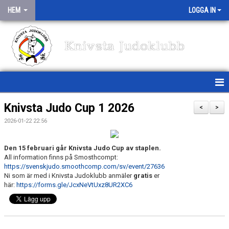
HEM
LOGGA IN
Knivsta Judoklubb
HEM
Knivsta Judo Cup 1 2026
<
>
2026-01-22 22:56
NYHETER
TRÄNINGSSCHEMA
Den 15 februari går Knivsta Judo Cup av staplen.
All information finns på Smosthcompt:
https://svenskjudo.smoothcomp.com/sv/event/27636
MEDLEMSINFO
Ni som är med i Knivsta Judoklubb anmäler
gratis
er
här:
https://forms.gle/JcxNeVtUxz8UR2XC6
OM KLUBBEN
TÄVLINGAR/TRÄNINGSLÄGER