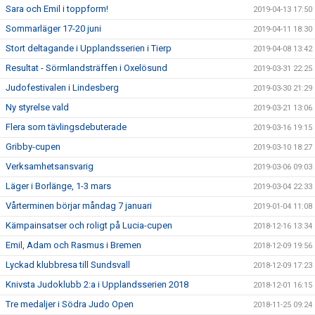
Sara och Emil i toppform!
2019-04-13 17:50
Sommarläger 17-20 juni
2019-04-11 18:30
Stort deltagande i Upplandsserien i Tierp
2019-04-08 13:42
Resultat - Sörmlandsträffen i Oxelösund
2019-03-31 22:25
Judofestivalen i Lindesberg
2019-03-30 21:29
Ny styrelse vald
2019-03-21 13:06
Flera som tävlingsdebuterade
2019-03-16 19:15
Gribby-cupen
2019-03-10 18:27
Verksamhetsansvarig
2019-03-06 09:03
Läger i Borlänge, 1-3 mars
2019-03-04 22:33
Vårterminen börjar måndag 7 januari
2019-01-04 11:08
Kämpainsatser och roligt på Lucia-cupen
2018-12-16 13:34
Emil, Adam och Rasmus i Bremen
2018-12-09 19:56
Lyckad klubbresa till Sundsvall
2018-12-09 17:23
Knivsta Judoklubb 2:a i Upplandsserien 2018
2018-12-01 16:15
Tre medaljer i Södra Judo Open
2018-11-25 09:24