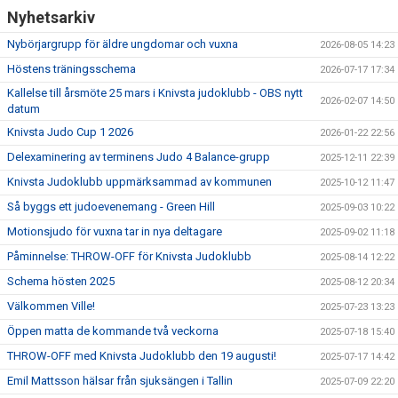
KALENDARIUM
Nyhetsarkiv
Nybörjargrupp för äldre ungdomar och vuxna
2026-08-05 14:23
BILDGALLERI
Höstens träningsschema
2026-07-17 17:34
DOKUMENT
Kallelse till årsmöte 25 mars i Knivsta judoklubb - OBS nytt
2026-02-07 14:50
datum
KLUBBSHOP
Knivsta Judo Cup 1 2026
2026-01-22 22:56
Delexaminering av terminens Judo 4 Balance-grupp
2025-12-11 22:39
Knivsta Judoklubb uppmärksammad av kommunen
2025-10-12 11:47
Så byggs ett judoevenemang - Green Hill
2025-09-03 10:22
Motionsjudo för vuxna tar in nya deltagare
2025-09-02 11:18
Påminnelse: THROW-OFF för Knivsta Judoklubb
2025-08-14 12:22
Schema hösten 2025
2025-08-12 20:34
Välkommen Ville!
2025-07-23 13:23
Öppen matta de kommande två veckorna
2025-07-18 15:40
THROW-OFF med Knivsta Judoklubb den 19 augusti!
2025-07-17 14:42
Emil Mattsson hälsar från sjuksängen i Tallin
2025-07-09 22:20