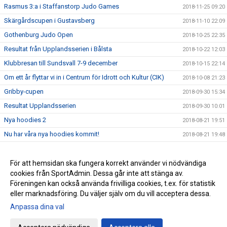
Rasmus 3:a i Staffanstorp Judo Games
2018-11-25 09:20
Skärgårdscupen i Gustavsberg
2018-11-10 22:09
Gothenburg Judo Open
2018-10-25 22:35
Resultat från Upplandsserien i Bålsta
2018-10-22 12:03
Klubbresan till Sundsvall 7-9 december
2018-10-15 22:14
Om ett år flyttar vi in i Centrum för Idrott och Kultur (CIK)
2018-10-08 21:23
Gribby-cupen
2018-09-30 15:34
Resultat Upplandsserien
2018-09-30 10:01
Nya hoodies 2
2018-08-21 19:51
Nu har våra nya hoodies kommit!
2018-08-21 19:48
Terminen startar måndagen 27/8 (vecka 35)
2018-08-16 13:30
Avslutning på Kvarngården
För att hemsidan ska fungera korrekt använder vi nödvändiga
2018-08-01 14:32
cookies från SportAdmin. Dessa går inte att stänga av.
KM 2018
2018-08-01 14:26
Föreningen kan också använda frivilliga cookies, t.ex. för statistik
eller marknadsföring. Du väljer själv om du vill acceptera dessa.
Anpassa dina val
Cookie-inställningar
Gå till Webbversion