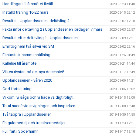
Handlingar till årsmötet ikväll
2020-03-23 11:40
Inställd träning 16-22 mars
2020-03-15 23:12
Resultat - Upplandsserien, deltävling 2
2020-03-07 17:10
Fakta inför deltävling 2 i Upplandsserien lördagen 7 mars
2020-03-03 22:57
Resultat efter deltävling 1 - Upplandsserien
2020-02-09 17:21
Emil tog hem två silver vid SM
2020-02-02 23:16
Fantastisk sammanhållning
2020-01-26 01:49
Kallelse till årsmöte
2020-01-21 14:44
Vilken rivstart på det nya decenniet!
2020-01-17 13:49
Upplandsserien - våren 2020
2020-01-09 14:21
God fortsättning!
2020-01-06 13:02
Vi kom, vi sågs och vi hade väldigt roligt!
2019-12-15 16:08
Total succé vid invigningen och insparken
2019-12-08 18:48
Två tappra i Upplandsserien
2019-11-30 14:55
En guldmedalj och tre silvermedaljer
2019-11-23 17:21
Full fart i Söderhamn
2019-11-17 19:18