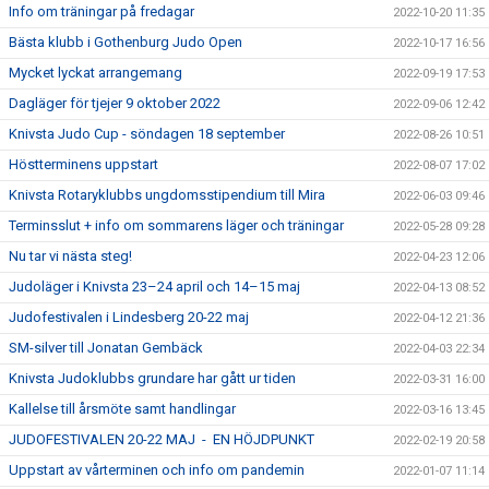
Info om träningar på fredagar
2022-10-20 11:35
Bästa klubb i Gothenburg Judo Open
2022-10-17 16:56
Mycket lyckat arrangemang
2022-09-19 17:53
Dagläger för tjejer 9 oktober 2022
2022-09-06 12:42
Knivsta Judo Cup - söndagen 18 september
2022-08-26 10:51
Höstterminens uppstart
2022-08-07 17:02
Knivsta Rotaryklubbs ungdomsstipendium till Mira
2022-06-03 09:46
Terminsslut + info om sommarens läger och träningar
2022-05-28 09:28
Nu tar vi nästa steg!
2022-04-23 12:06
Judoläger i Knivsta 23–24 april och 14–15 maj
2022-04-13 08:52
Judofestivalen i Lindesberg 20-22 maj
2022-04-12 21:36
SM-silver till Jonatan Gembäck
2022-04-03 22:34
Knivsta Judoklubbs grundare har gått ur tiden
2022-03-31 16:00
Kallelse till årsmöte samt handlingar
2022-03-16 13:45
JUDOFESTIVALEN 20-22 MAJ - EN HÖJDPUNKT
2022-02-19 20:58
Uppstart av vårterminen och info om pandemin
2022-01-07 11:14