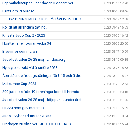
Pepparkakscupen - söndagen 3 december
2023-11-16 17:20
Fakta om RM-läger
2023-10-13 08:46
TJEJSATSNING MED FOKUS PÅ TÄVLINGSJUDO
2023-09-22 12:58
Roligt att arrangera tävling!
2023-09-19 16:03
Knivsta Judo Cup 2 - 2023
2023-09-03 16:42
Höstterminen börjar vecka 34
2023-08-08 20:30
Brev inför sommaren
2023-05-17 10:09
Judofestivalen 26-28 maj i Lindesberg
2023-04-12 09:15
Ny styrelse vald vid årsmöte 2023
2023-03-23 15:33
Återstående fredagsträningar för U15 och äldre
2023-03-14 15:27
Matsumae Cup 2023
2023-02-20 12:43
200 judokas från 19 föreningar kom till Knivsta
2023-02-13 23:18
Judofestivalen 26-28 maj - höjdpunkt under året
2023-02-10 21:26
Ett SM som gav mersmak
2023-02-06 15:59
Judo - Nybörjarkurs för vuxna
2022-12-30 10:54
Fredagen 28 oktober - JUDO OCH GLASS
2022-10-26 16:24