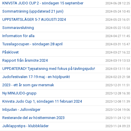
KNIVSTA JUDO CUP 2 - söndagen 15 september
2024-06-28 12:25
Sommarträning (uppdaterad 21 juni)
2024-05-24 10:45
UPPSTARTSLÄGER 5-7 AUGUSTI 2024
2024-05-23 16:01
Sommaravslutning
2024-05-22 15:02
Information för alla
2024-04-27 11:45
Tussilagocupen - söndagen 28 april
2024-03-31 15:47
Påsklovet
2024-03-27 16:22
Rapport från årsmöte 2024
2024-03-19 13:53
UPPDATERAD! Tjejsatsning med fokus på tävlingsjudo!
2024-03-13 11:54
Judofestivalen 17-19 maj - en höjdpunkt
2024-02-23 21:58
2023 - ett år som gav mersmak
2023-12-31 11:51
Ny MINIJUDO-grupp
2023-12-28 16:30
Knivsta Judo Cup 1, söndagen 11 februari 2024
2023-12-08 11:39
Inbjudan - Jullovsläger
2023-12-04 19:06
Resterande del av höstterminen 2023
2023-11-24 12:10
Julklappstips - klubbkläder
2023-11-24 09:23