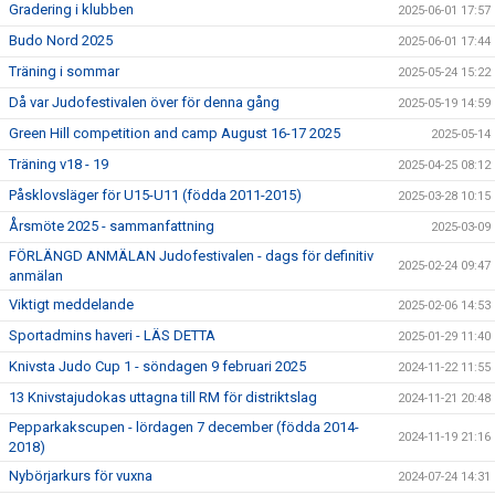
Gradering i klubben
2025-06-01 17:57
Budo Nord 2025
2025-06-01 17:44
Träning i sommar
2025-05-24 15:22
Då var Judofestivalen över för denna gång
2025-05-19 14:59
Green Hill competition and camp August 16-17 2025
2025-05-14
Träning v18 - 19
2025-04-25 08:12
Påsklovsläger för U15-U11 (födda 2011-2015)
2025-03-28 10:15
Årsmöte 2025 - sammanfattning
2025-03-09
FÖRLÄNGD ANMÄLAN Judofestivalen - dags för definitiv
2025-02-24 09:47
anmälan
Viktigt meddelande
2025-02-06 14:53
Sportadmins haveri - LÄS DETTA
2025-01-29 11:40
Knivsta Judo Cup 1 - söndagen 9 februari 2025
2024-11-22 11:55
13 Knivstajudokas uttagna till RM för distriktslag
2024-11-21 20:48
Pepparkakscupen - lördagen 7 december (födda 2014-
2024-11-19 21:16
2018)
Nybörjarkurs för vuxna
2024-07-24 14:31