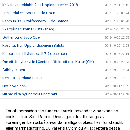
Knivsta Judoklubb 2:a i Upplandsserien 2018
2018-12-01 16:15
Tre medaljer i Södra Judo Open
2018-11-25 09:24
Rasmus 3:a i Staffanstorp Judo Games
2018-11-25 09:20
Skärgårdscupen i Gustavsberg
2018-11-10 22:09
Gothenburg Judo Open
2018-10-25 22:35
Resultat från Upplandsserien i Bålsta
2018-10-22 12:03
Klubbresan till Sundsvall 7-9 december
2018-10-15 22:14
Om ett år flyttar vi in i Centrum för Idrott och Kultur (CIK)
2018-10-08 21:23
Gribby-cupen
2018-09-30 15:34
Resultat Upplandsserien
2018-09-30 10:01
Nya hoodies 2
2018-08-21 19:51
Nu har våra nya hoodies kommit!
2018-08-21 19:48
Terminen startar måndagen 27/8 (vecka 35)
2018-08-16 13:30
Avslutning på Kvarngården
För att hemsidan ska fungera korrekt använder vi nödvändiga
2018-08-01 14:32
cookies från SportAdmin. Dessa går inte att stänga av.
KM 2018
2018-08-01 14:26
Föreningen kan också använda frivilliga cookies, t.ex. för statistik
eller marknadsföring. Du väljer själv om du vill acceptera dessa.