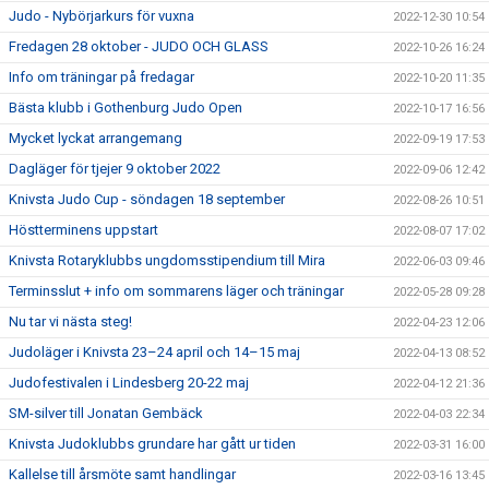
Judo - Nybörjarkurs för vuxna
2022-12-30 10:54
Fredagen 28 oktober - JUDO OCH GLASS
2022-10-26 16:24
Info om träningar på fredagar
2022-10-20 11:35
Bästa klubb i Gothenburg Judo Open
2022-10-17 16:56
Mycket lyckat arrangemang
2022-09-19 17:53
Dagläger för tjejer 9 oktober 2022
2022-09-06 12:42
Knivsta Judo Cup - söndagen 18 september
2022-08-26 10:51
Höstterminens uppstart
2022-08-07 17:02
Knivsta Rotaryklubbs ungdomsstipendium till Mira
2022-06-03 09:46
Terminsslut + info om sommarens läger och träningar
2022-05-28 09:28
Nu tar vi nästa steg!
2022-04-23 12:06
Judoläger i Knivsta 23–24 april och 14–15 maj
2022-04-13 08:52
Judofestivalen i Lindesberg 20-22 maj
2022-04-12 21:36
SM-silver till Jonatan Gembäck
2022-04-03 22:34
Knivsta Judoklubbs grundare har gått ur tiden
2022-03-31 16:00
Kallelse till årsmöte samt handlingar
2022-03-16 13:45