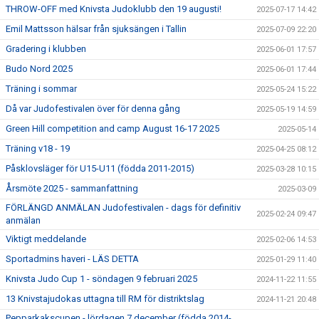
THROW-OFF med Knivsta Judoklubb den 19 augusti!
2025-07-17 14:42
Emil Mattsson hälsar från sjuksängen i Tallin
2025-07-09 22:20
Gradering i klubben
2025-06-01 17:57
Budo Nord 2025
2025-06-01 17:44
Träning i sommar
2025-05-24 15:22
Då var Judofestivalen över för denna gång
2025-05-19 14:59
Green Hill competition and camp August 16-17 2025
2025-05-14
Träning v18 - 19
2025-04-25 08:12
Påsklovsläger för U15-U11 (födda 2011-2015)
2025-03-28 10:15
Årsmöte 2025 - sammanfattning
2025-03-09
FÖRLÄNGD ANMÄLAN Judofestivalen - dags för definitiv
2025-02-24 09:47
anmälan
Viktigt meddelande
2025-02-06 14:53
Sportadmins haveri - LÄS DETTA
2025-01-29 11:40
Knivsta Judo Cup 1 - söndagen 9 februari 2025
2024-11-22 11:55
13 Knivstajudokas uttagna till RM för distriktslag
2024-11-21 20:48
Pepparkakscupen - lördagen 7 december (födda 2014-