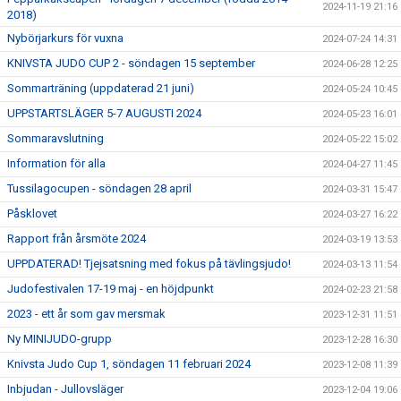
2024-11-19 21:16
2018)
Nybörjarkurs för vuxna
2024-07-24 14:31
KNIVSTA JUDO CUP 2 - söndagen 15 september
2024-06-28 12:25
Sommarträning (uppdaterad 21 juni)
2024-05-24 10:45
UPPSTARTSLÄGER 5-7 AUGUSTI 2024
2024-05-23 16:01
Sommaravslutning
2024-05-22 15:02
Information för alla
2024-04-27 11:45
Tussilagocupen - söndagen 28 april
2024-03-31 15:47
Påsklovet
2024-03-27 16:22
Rapport från årsmöte 2024
2024-03-19 13:53
UPPDATERAD! Tjejsatsning med fokus på tävlingsjudo!
2024-03-13 11:54
Judofestivalen 17-19 maj - en höjdpunkt
2024-02-23 21:58
2023 - ett år som gav mersmak
2023-12-31 11:51
Ny MINIJUDO-grupp
2023-12-28 16:30
Knivsta Judo Cup 1, söndagen 11 februari 2024
2023-12-08 11:39
Inbjudan - Jullovsläger
2023-12-04 19:06