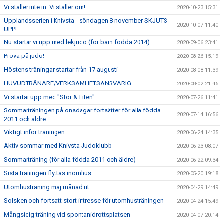
Vi ställer inte in. Vi ställer om!
2020-10-23 15:31
Upplandsserien i Knivsta - söndagen 8 november SKJUTS
2020-10-07 11:40
UPP!
Nu startar vi upp med lekjudo (för barn födda 2014)
2020-09-06 23:41
Prova på judo!
2020-08-26 15:19
Höstens träningar startar från 17 augusti
2020-08-08 11:39
HUVUDTRÄNARE/VERKSAMHETSANSVARIG
2020-08-02 21:46
Vi startar upp med "Stor & Liten"
2020-07-26 11:41
Sommarträningen på onsdagar fortsätter för alla födda
2020-07-14 16:56
2011 och äldre
Viktigt inför träningen
2020-06-24 14:35
Aktiv sommar med Knivsta Judoklubb
2020-06-23 08:07
Sommarträning (för alla födda 2011 och äldre)
2020-06-22 09:34
Sista träningen flyttas inomhus
2020-05-20 19:18
Utomhusträning maj månad ut
2020-04-29 14:49
Solsken och fortsatt stort intresse för utomhusträningen
2020-04-24 15:49
Mångsidig träning vid spontanidrottsplatsen
2020-04-07 20:14