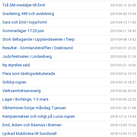
Två SM-medaljer till Emil
2019-05-12 22:00
Gradering, KM och avslutning
2019-04-30 10:54
Sara och Emil i toppform!
2019-04-13 17:50
Sommarläger 17-20 juni
2019-04-11 18:30
Stort deltagande i Upplandsserien i Tierp
2019-04-08 13:42
Resultat - Sörmlandsträffen i Oxelösund
2019-03-31 22:25
Judofestivalen i Lindesberg
2019-03-30 21:29
Ny styrelse vald
2019-03-21 13:06
Flera som tävlingsdebuterade
2019-03-16 19:15
Gribby-cupen
2019-03-10 18:27
Verksamhetsansvarig
2019-03-06 09:03
Läger i Borlänge, 1-3 mars
2019-03-04 22:33
Vårterminen börjar måndag 7 januari
2019-01-04 11:08
Kämpainsatser och roligt på Lucia-cupen
2018-12-16 13:34
Emil, Adam och Rasmus i Bremen
2018-12-09 19:56
Lyckad klubbresa till Sundsvall
2018-12-09 17:23