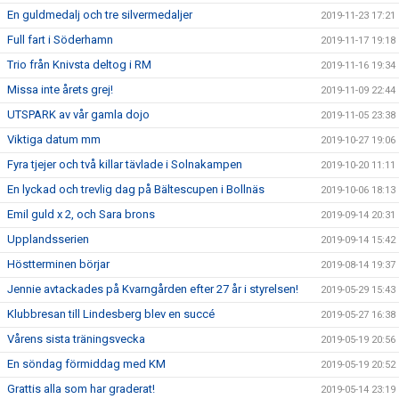
En guldmedalj och tre silvermedaljer
2019-11-23 17:21
Full fart i Söderhamn
2019-11-17 19:18
Trio från Knivsta deltog i RM
2019-11-16 19:34
Missa inte årets grej!
2019-11-09 22:44
UTSPARK av vår gamla dojo
2019-11-05 23:38
Viktiga datum mm
2019-10-27 19:06
Fyra tjejer och två killar tävlade i Solnakampen
2019-10-20 11:11
En lyckad och trevlig dag på Bältescupen i Bollnäs
2019-10-06 18:13
Emil guld x 2, och Sara brons
2019-09-14 20:31
Upplandsserien
2019-09-14 15:42
Höstterminen börjar
2019-08-14 19:37
Jennie avtackades på Kvarngården efter 27 år i styrelsen!
2019-05-29 15:43
Klubbresan till Lindesberg blev en succé
2019-05-27 16:38
Vårens sista träningsvecka
2019-05-19 20:56
En söndag förmiddag med KM
2019-05-19 20:52
Grattis alla som har graderat!
2019-05-14 23:19