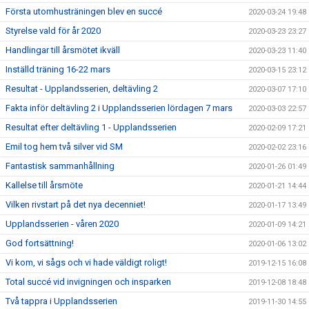
Första utomhusträningen blev en succé
2020-03-24 19:48
Styrelse vald för år 2020
2020-03-23 23:27
Handlingar till årsmötet ikväll
2020-03-23 11:40
Inställd träning 16-22 mars
2020-03-15 23:12
Resultat - Upplandsserien, deltävling 2
2020-03-07 17:10
Fakta inför deltävling 2 i Upplandsserien lördagen 7 mars
2020-03-03 22:57
Resultat efter deltävling 1 - Upplandsserien
2020-02-09 17:21
Emil tog hem två silver vid SM
2020-02-02 23:16
Fantastisk sammanhållning
2020-01-26 01:49
Kallelse till årsmöte
2020-01-21 14:44
Vilken rivstart på det nya decenniet!
2020-01-17 13:49
Upplandsserien - våren 2020
2020-01-09 14:21
God fortsättning!
2020-01-06 13:02
Vi kom, vi sågs och vi hade väldigt roligt!
2019-12-15 16:08
Total succé vid invigningen och insparken
2019-12-08 18:48
Två tappra i Upplandsserien
2019-11-30 14:55