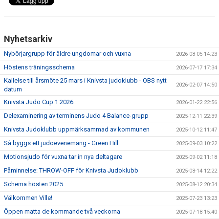
KALENDARIUM
BILDGALLERI
Nyhetsarkiv
DOKUMENT
Nybörjargrupp för äldre ungdomar och vuxna
2026-08-05 14:23
Höstens träningsschema
2026-07-17 17:34
KLUBBSHOP
Kallelse till årsmöte 25 mars i Knivsta judoklubb - OBS nytt
2026-02-07 14:50
datum
Knivsta Judo Cup 1 2026
2026-01-22 22:56
Delexaminering av terminens Judo 4 Balance-grupp
2025-12-11 22:39
Knivsta Judoklubb uppmärksammad av kommunen
2025-10-12 11:47
Så byggs ett judoevenemang - Green Hill
2025-09-03 10:22
Motionsjudo för vuxna tar in nya deltagare
2025-09-02 11:18
Påminnelse: THROW-OFF för Knivsta Judoklubb
2025-08-14 12:22
Schema hösten 2025
2025-08-12 20:34
Välkommen Ville!
2025-07-23 13:23
Öppen matta de kommande två veckorna
2025-07-18 15:40