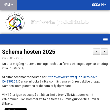
HEM
LOGGA IN
Knivsta Judoklubb
HEM
Schema hösten 2025
<
>
2025-08-12 20:34
NYHETER
Nu drar vi igång höstens träningar och den första träningsdagen är onsdag
20 augusti (v34).
TRÄNINGSSCHEMA
Ni hittar schemat för hösten här:
https://www.knivstajudo.se/sida/?
MEDLEMSINFO
ID=239255
. Där ser ni också vilka som är tränare för respektive grupp.
Namnen inom parentes är de som är hjälptränare.
OM KLUBBEN
Vi vill åter igen passa på att hälsa Emils bror Ville Mattsson varmt
välkommen. Han kommer att ta de flesta av Emils grupper tills Emil är
TÄVLINGAR/TRÄNINGSLÄGER
tillbaka.