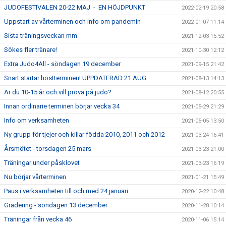
JUDOFESTIVALEN 20-22 MAJ - EN HÖJDPUNKT
2022-02-19 20:58
Uppstart av vårterminen och info om pandemin
2022-01-07 11:14
Sista träningsveckan mm
2021-12-03 15:52
Sökes fler tränare!
2021-10-30 12:12
Extra Judo4All - söndagen 19 december
2021-09-15 21:42
Snart startar höstterminen! UPPDATERAD 21 AUG
2021-08-13 14:13
Är du 10-15 år och vill prova på judo?
2021-08-12 20:55
Innan ordinarie terminen börjar vecka 34
2021-05-29 21:29
Info om verksamheten
2021-05-05 13:50
Ny grupp för tjejer och killar födda 2010, 2011 och 2012
2021-03-24 16:41
Årsmötet - torsdagen 25 mars
2021-03-23 21:00
Träningar under påsklovet
2021-03-23 16:19
Nu börjar vårterminen
2021-01-21 15:49
Paus i verksamheten till och med 24 januari
2020-12-22 10:48
Gradering - söndagen 13 december
2020-11-28 10:14
Träningar från vecka 46
2020-11-06 15:14