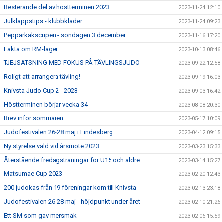
Resterande del av höstterminen 2023
2023-11-24 12:10
Julklappstips - klubbkläder
2023-11-24 09:23
Pepparkakscupen - söndagen 3 december
2023-11-16 17:20
Fakta om RM-läger
2023-10-13 08:46
TJEJSATSNING MED FOKUS PÅ TÄVLINGSJUDO
2023-09-22 12:58
Roligt att arrangera tävling!
2023-09-19 16:03
Knivsta Judo Cup 2 - 2023
2023-09-03 16:42
Höstterminen börjar vecka 34
2023-08-08 20:30
Brev inför sommaren
2023-05-17 10:09
Judofestivalen 26-28 maj i Lindesberg
2023-04-12 09:15
Ny styrelse vald vid årsmöte 2023
2023-03-23 15:33
Återstående fredagsträningar för U15 och äldre
2023-03-14 15:27
Matsumae Cup 2023
2023-02-20 12:43
200 judokas från 19 föreningar kom till Knivsta
2023-02-13 23:18
Judofestivalen 26-28 maj - höjdpunkt under året
2023-02-10 21:26
Ett SM som gav mersmak
2023-02-06 15:59