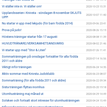
Vi ställer inte in. Vi ställer om!
2020-10-23 15:31
Upplandsserien i Knivsta - söndagen 8 november SKJUTS
2020-10-07 11:40
UPP!
Nu startar vi upp med lekjudo (för barn födda 2014)
2020-09-06 23:41
Prova på judo!
2020-08-26 15:19
Höstens träningar startar från 17 augusti
2020-08-08 11:39
HUVUDTRÄNARE/VERKSAMHETSANSVARIG
2020-08-02 21:46
Vi startar upp med "Stor & Liten"
2020-07-26 11:41
Sommarträningen på onsdagar fortsätter för alla födda
2020-07-14 16:56
2011 och äldre
Viktigt inför träningen
2020-06-24 14:35
Aktiv sommar med Knivsta Judoklubb
2020-06-23 08:07
Sommarträning (för alla födda 2011 och äldre)
2020-06-22 09:34
Sista träningen flyttas inomhus
2020-05-20 19:18
Utomhusträning maj månad ut
2020-04-29 14:49
Solsken och fortsatt stort intresse för utomhusträningen
2020-04-24 15:49