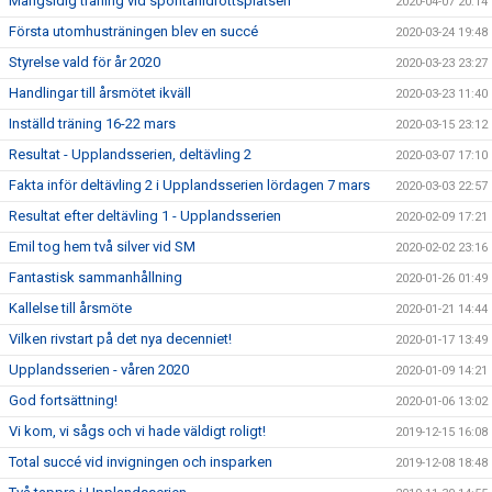
Mångsidig träning vid spontanidrottsplatsen
2020-04-07 20:14
Första utomhusträningen blev en succé
2020-03-24 19:48
Styrelse vald för år 2020
2020-03-23 23:27
Handlingar till årsmötet ikväll
2020-03-23 11:40
Inställd träning 16-22 mars
2020-03-15 23:12
Resultat - Upplandsserien, deltävling 2
2020-03-07 17:10
Fakta inför deltävling 2 i Upplandsserien lördagen 7 mars
2020-03-03 22:57
Resultat efter deltävling 1 - Upplandsserien
2020-02-09 17:21
Emil tog hem två silver vid SM
2020-02-02 23:16
Fantastisk sammanhållning
2020-01-26 01:49
Kallelse till årsmöte
2020-01-21 14:44
Vilken rivstart på det nya decenniet!
2020-01-17 13:49
Upplandsserien - våren 2020
2020-01-09 14:21
God fortsättning!
2020-01-06 13:02
Vi kom, vi sågs och vi hade väldigt roligt!
2019-12-15 16:08
Total succé vid invigningen och insparken
2019-12-08 18:48