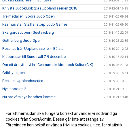
Lyckad klubbresa till Sundsvall
2018-12-09 17:23
Knivsta Judoklubb 2:a i Upplandsserien 2018
2018-12-01 16:15
Tre medaljer i Södra Judo Open
2018-11-25 09:24
Rasmus 3:a i Staffanstorp Judo Games
2018-11-25 09:20
Skärgårdscupen i Gustavsberg
2018-11-10 22:09
Gothenburg Judo Open
2018-10-25 22:35
Resultat från Upplandsserien i Bålsta
2018-10-22 12:03
Klubbresan till Sundsvall 7-9 december
2018-10-15 22:14
Om ett år flyttar vi in i Centrum för Idrott och Kultur (CIK)
2018-10-08 21:23
Gribby-cupen
2018-09-30 15:34
Resultat Upplandsserien
2018-09-30 10:01
Nya hoodies 2
2018-08-21 19:51
Nu har våra nya hoodies kommit!
2018-08-21 19:48
Terminen startar måndagen 27/8 (vecka 35)
2018-08-16 13:30
Avslutning på Kvarngården
För att hemsidan ska fungera korrekt använder vi nödvändiga
2018-08-01 14:32
cookies från SportAdmin. Dessa går inte att stänga av.
KM 2018
2018-08-01 14:26
Föreningen kan också använda frivilliga cookies, t.ex. för statistik