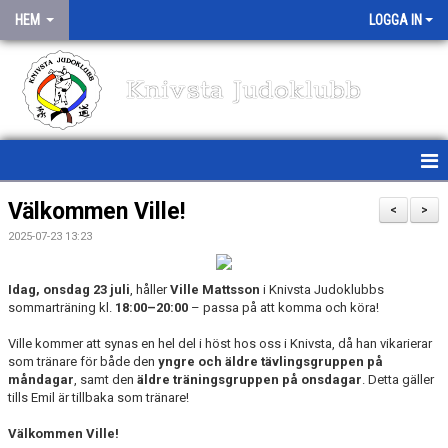
HEM
LOGGA IN
Knivsta Judoklubb
HEM
Välkommen Ville!
<
>
2025-07-23 13:23
NYHETER
TRÄNINGSSCHEMA
Idag, onsdag 23 juli
, håller
Ville Mattsson
i Knivsta Judoklubbs
sommarträning kl.
18:00–20:00
– passa på att komma och köra!
MEDLEMSINFO
Ville kommer att synas en hel del i höst hos oss i Knivsta, då han vikarierar
som tränare för både den
yngre och äldre tävlingsgruppen på
OM KLUBBEN
måndagar
, samt den
äldre träningsgruppen på onsdagar
. Detta gäller
tills Emil är tillbaka som tränare!
TÄVLINGAR/TRÄNINGSLÄGER
Välkommen Ville!