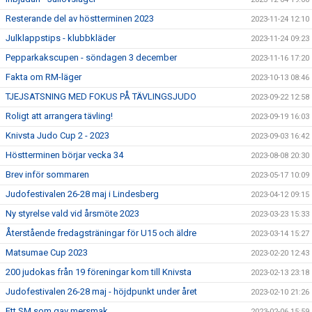
Resterande del av höstterminen 2023
2023-11-24 12:10
Julklappstips - klubbkläder
2023-11-24 09:23
Pepparkakscupen - söndagen 3 december
2023-11-16 17:20
Fakta om RM-läger
2023-10-13 08:46
TJEJSATSNING MED FOKUS PÅ TÄVLINGSJUDO
2023-09-22 12:58
Roligt att arrangera tävling!
2023-09-19 16:03
Knivsta Judo Cup 2 - 2023
2023-09-03 16:42
Höstterminen börjar vecka 34
2023-08-08 20:30
Brev inför sommaren
2023-05-17 10:09
Judofestivalen 26-28 maj i Lindesberg
2023-04-12 09:15
Ny styrelse vald vid årsmöte 2023
2023-03-23 15:33
Återstående fredagsträningar för U15 och äldre
2023-03-14 15:27
Matsumae Cup 2023
2023-02-20 12:43
200 judokas från 19 föreningar kom till Knivsta
2023-02-13 23:18
Judofestivalen 26-28 maj - höjdpunkt under året
2023-02-10 21:26
Ett SM som gav mersmak
2023-02-06 15:59