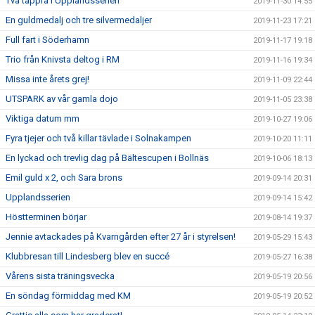
Två tappra i Upplandsserien
2019-11-30 14:55
En guldmedalj och tre silvermedaljer
2019-11-23 17:21
Full fart i Söderhamn
2019-11-17 19:18
Trio från Knivsta deltog i RM
2019-11-16 19:34
Missa inte årets grej!
2019-11-09 22:44
UTSPARK av vår gamla dojo
2019-11-05 23:38
Viktiga datum mm
2019-10-27 19:06
Fyra tjejer och två killar tävlade i Solnakampen
2019-10-20 11:11
En lyckad och trevlig dag på Bältescupen i Bollnäs
2019-10-06 18:13
Emil guld x 2, och Sara brons
2019-09-14 20:31
Upplandsserien
2019-09-14 15:42
Höstterminen börjar
2019-08-14 19:37
Jennie avtackades på Kvarngården efter 27 år i styrelsen!
2019-05-29 15:43
Klubbresan till Lindesberg blev en succé
2019-05-27 16:38
Vårens sista träningsvecka
2019-05-19 20:56
En söndag förmiddag med KM
2019-05-19 20:52