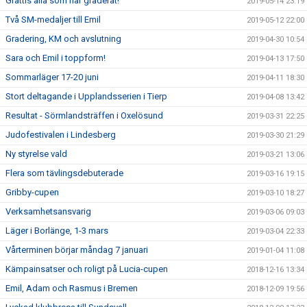
Grattis alla som har graderat!
2019-05-14 23:19
Två SM-medaljer till Emil
2019-05-12 22:00
Gradering, KM och avslutning
2019-04-30 10:54
Sara och Emil i toppform!
2019-04-13 17:50
Sommarläger 17-20 juni
2019-04-11 18:30
Stort deltagande i Upplandsserien i Tierp
2019-04-08 13:42
Resultat - Sörmlandsträffen i Oxelösund
2019-03-31 22:25
Judofestivalen i Lindesberg
2019-03-30 21:29
Ny styrelse vald
2019-03-21 13:06
Flera som tävlingsdebuterade
2019-03-16 19:15
Gribby-cupen
2019-03-10 18:27
Verksamhetsansvarig
2019-03-06 09:03
Läger i Borlänge, 1-3 mars
2019-03-04 22:33
Vårterminen börjar måndag 7 januari
2019-01-04 11:08
Kämpainsatser och roligt på Lucia-cupen
2018-12-16 13:34
Emil, Adam och Rasmus i Bremen
2018-12-09 19:56