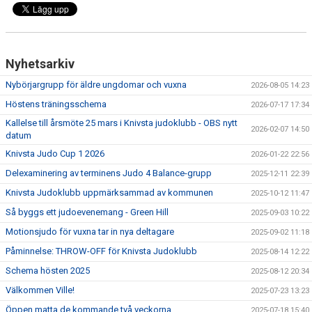
KALENDARIUM
BILDGALLERI
Nyhetsarkiv
DOKUMENT
Nybörjargrupp för äldre ungdomar och vuxna
2026-08-05 14:23
KLUBBSHOP
Höstens träningsschema
2026-07-17 17:34
Kallelse till årsmöte 25 mars i Knivsta judoklubb - OBS nytt
2026-02-07 14:50
datum
Knivsta Judo Cup 1 2026
2026-01-22 22:56
Delexaminering av terminens Judo 4 Balance-grupp
2025-12-11 22:39
Knivsta Judoklubb uppmärksammad av kommunen
2025-10-12 11:47
Så byggs ett judoevenemang - Green Hill
2025-09-03 10:22
Motionsjudo för vuxna tar in nya deltagare
2025-09-02 11:18
Påminnelse: THROW-OFF för Knivsta Judoklubb
2025-08-14 12:22
Schema hösten 2025
2025-08-12 20:34
Välkommen Ville!
2025-07-23 13:23
Öppen matta de kommande två veckorna
2025-07-18 15:40