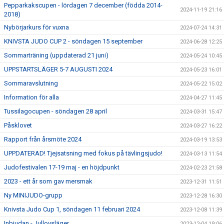
Pepparkakscupen - lördagen 7 december (födda 2014-
2024-11-19 21:16
2018)
Nybörjarkurs för vuxna
2024-07-24 14:31
KNIVSTA JUDO CUP 2 - söndagen 15 september
2024-06-28 12:25
Sommarträning (uppdaterad 21 juni)
2024-05-24 10:45
UPPSTARTSLÄGER 5-7 AUGUSTI 2024
2024-05-23 16:01
Sommaravslutning
2024-05-22 15:02
Information för alla
2024-04-27 11:45
Tussilagocupen - söndagen 28 april
2024-03-31 15:47
Påsklovet
2024-03-27 16:22
Rapport från årsmöte 2024
2024-03-19 13:53
UPPDATERAD! Tjejsatsning med fokus på tävlingsjudo!
2024-03-13 11:54
Judofestivalen 17-19 maj - en höjdpunkt
2024-02-23 21:58
2023 - ett år som gav mersmak
2023-12-31 11:51
Ny MINIJUDO-grupp
2023-12-28 16:30
Knivsta Judo Cup 1, söndagen 11 februari 2024
2023-12-08 11:39
Inbjudan - Jullovsläger
2023-12-04 19:06