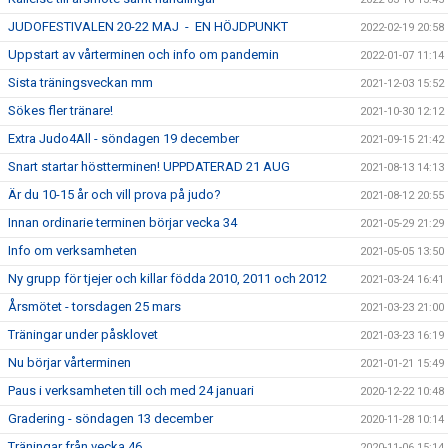
JUDOFESTIVALEN 20-22 MAJ - EN HÖJDPUNKT
2022-02-19 20:58
Uppstart av vårterminen och info om pandemin
2022-01-07 11:14
Sista träningsveckan mm
2021-12-03 15:52
Sökes fler tränare!
2021-10-30 12:12
Extra Judo4All - söndagen 19 december
2021-09-15 21:42
Snart startar höstterminen! UPPDATERAD 21 AUG
2021-08-13 14:13
Är du 10-15 år och vill prova på judo?
2021-08-12 20:55
Innan ordinarie terminen börjar vecka 34
2021-05-29 21:29
Info om verksamheten
2021-05-05 13:50
Ny grupp för tjejer och killar födda 2010, 2011 och 2012
2021-03-24 16:41
Årsmötet - torsdagen 25 mars
2021-03-23 21:00
Träningar under påsklovet
2021-03-23 16:19
Nu börjar vårterminen
2021-01-21 15:49
Paus i verksamheten till och med 24 januari
2020-12-22 10:48
Gradering - söndagen 13 december
2020-11-28 10:14
Träningar från vecka 46
2020-11-06 15:14