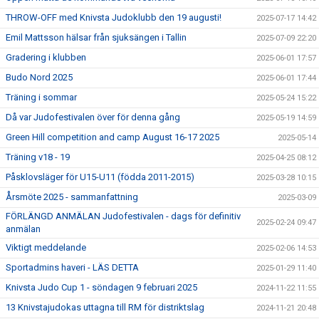
THROW-OFF med Knivsta Judoklubb den 19 augusti!
2025-07-17 14:42
Emil Mattsson hälsar från sjuksängen i Tallin
2025-07-09 22:20
Gradering i klubben
2025-06-01 17:57
Budo Nord 2025
2025-06-01 17:44
Träning i sommar
2025-05-24 15:22
Då var Judofestivalen över för denna gång
2025-05-19 14:59
Green Hill competition and camp August 16-17 2025
2025-05-14
Träning v18 - 19
2025-04-25 08:12
Påsklovsläger för U15-U11 (födda 2011-2015)
2025-03-28 10:15
Årsmöte 2025 - sammanfattning
2025-03-09
FÖRLÄNGD ANMÄLAN Judofestivalen - dags för definitiv
2025-02-24 09:47
anmälan
Viktigt meddelande
2025-02-06 14:53
Sportadmins haveri - LÄS DETTA
2025-01-29 11:40
Knivsta Judo Cup 1 - söndagen 9 februari 2025
2024-11-22 11:55
13 Knivstajudokas uttagna till RM för distriktslag
2024-11-21 20:48