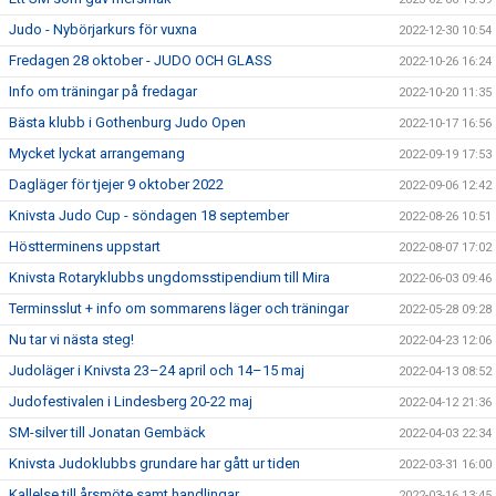
Judo - Nybörjarkurs för vuxna
2022-12-30 10:54
Fredagen 28 oktober - JUDO OCH GLASS
2022-10-26 16:24
Info om träningar på fredagar
2022-10-20 11:35
Bästa klubb i Gothenburg Judo Open
2022-10-17 16:56
Mycket lyckat arrangemang
2022-09-19 17:53
Dagläger för tjejer 9 oktober 2022
2022-09-06 12:42
Knivsta Judo Cup - söndagen 18 september
2022-08-26 10:51
Höstterminens uppstart
2022-08-07 17:02
Knivsta Rotaryklubbs ungdomsstipendium till Mira
2022-06-03 09:46
Terminsslut + info om sommarens läger och träningar
2022-05-28 09:28
Nu tar vi nästa steg!
2022-04-23 12:06
Judoläger i Knivsta 23–24 april och 14–15 maj
2022-04-13 08:52
Judofestivalen i Lindesberg 20-22 maj
2022-04-12 21:36
SM-silver till Jonatan Gembäck
2022-04-03 22:34
Knivsta Judoklubbs grundare har gått ur tiden
2022-03-31 16:00
Kallelse till årsmöte samt handlingar
2022-03-16 13:45