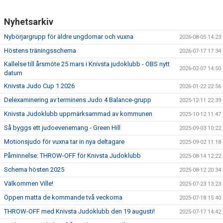
KALENDARIUM
Nyhetsarkiv
BILDGALLERI
Nybörjargrupp för äldre ungdomar och vuxna
2026-08-05 14:23
DOKUMENT
Höstens träningsschema
2026-07-17 17:34
Kallelse till årsmöte 25 mars i Knivsta judoklubb - OBS nytt
2026-02-07 14:50
KLUBBSHOP
datum
Knivsta Judo Cup 1 2026
2026-01-22 22:56
Delexaminering av terminens Judo 4 Balance-grupp
2025-12-11 22:39
Knivsta Judoklubb uppmärksammad av kommunen
2025-10-12 11:47
Så byggs ett judoevenemang - Green Hill
2025-09-03 10:22
Motionsjudo för vuxna tar in nya deltagare
2025-09-02 11:18
Påminnelse: THROW-OFF för Knivsta Judoklubb
2025-08-14 12:22
Schema hösten 2025
2025-08-12 20:34
Välkommen Ville!
2025-07-23 13:23
Öppen matta de kommande två veckorna
2025-07-18 15:40
THROW-OFF med Knivsta Judoklubb den 19 augusti!
2025-07-17 14:42