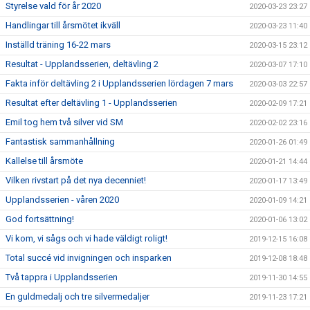
Styrelse vald för år 2020
2020-03-23 23:27
Handlingar till årsmötet ikväll
2020-03-23 11:40
Inställd träning 16-22 mars
2020-03-15 23:12
Resultat - Upplandsserien, deltävling 2
2020-03-07 17:10
Fakta inför deltävling 2 i Upplandsserien lördagen 7 mars
2020-03-03 22:57
Resultat efter deltävling 1 - Upplandsserien
2020-02-09 17:21
Emil tog hem två silver vid SM
2020-02-02 23:16
Fantastisk sammanhållning
2020-01-26 01:49
Kallelse till årsmöte
2020-01-21 14:44
Vilken rivstart på det nya decenniet!
2020-01-17 13:49
Upplandsserien - våren 2020
2020-01-09 14:21
God fortsättning!
2020-01-06 13:02
Vi kom, vi sågs och vi hade väldigt roligt!
2019-12-15 16:08
Total succé vid invigningen och insparken
2019-12-08 18:48
Två tappra i Upplandsserien
2019-11-30 14:55
En guldmedalj och tre silvermedaljer
2019-11-23 17:21