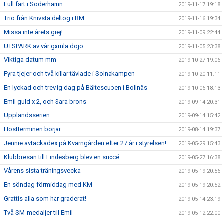
Full fart i Söderhamn
2019-11-17 19:18
Trio från Knivsta deltog i RM
2019-11-16 19:34
Missa inte årets grej!
2019-11-09 22:44
UTSPARK av vår gamla dojo
2019-11-05 23:38
Viktiga datum mm
2019-10-27 19:06
Fyra tjejer och två killar tävlade i Solnakampen
2019-10-20 11:11
En lyckad och trevlig dag på Bältescupen i Bollnäs
2019-10-06 18:13
Emil guld x 2, och Sara brons
2019-09-14 20:31
Upplandsserien
2019-09-14 15:42
Höstterminen börjar
2019-08-14 19:37
Jennie avtackades på Kvarngården efter 27 år i styrelsen!
2019-05-29 15:43
Klubbresan till Lindesberg blev en succé
2019-05-27 16:38
Vårens sista träningsvecka
2019-05-19 20:56
En söndag förmiddag med KM
2019-05-19 20:52
Grattis alla som har graderat!
2019-05-14 23:19
Två SM-medaljer till Emil
2019-05-12 22:00