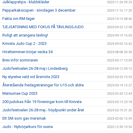
Julklappstips - klubbkläder
2023-11-24 09:23
Pepparkakscupen - söndagen 3 december
2023-11-16 17:20
Fakta om RM-läger
2023-10-13 08:46
TJEJSATSNING MED FOKUS PÅ TÄVLINGSJUDO
2023-09-22 12:58
Roligt att arrangera tävling!
2023-09-19 16:03
Knivsta Judo Cup 2 - 2023
2023-09-03 16:42
Höstterminen börjar vecka 34
2023-08-08 20:30
Brev inför sommaren
2023-05-17 10:09
Judofestivalen 26-28 maj i Lindesberg
2023-04-12 09:15
Ny styrelse vald vid årsmöte 2023
2023-03-23 15:33
Återstående fredagsträningar för U15 och äldre
2023-03-14 15:27
Matsumae Cup 2023
2023-02-20 12:43
200 judokas från 19 föreningar kom till Knivsta
2023-02-13 23:18
Judofestivalen 26-28 maj - höjdpunkt under året
2023-02-10 21:26
Ett SM som gav mersmak
2023-02-06 15:59
Judo - Nybörjarkurs för vuxna
2022-12-30 10:54