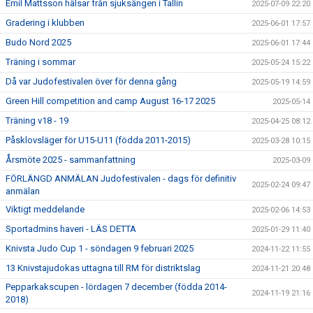
Emil Mattsson hälsar från sjuksängen i Tallin
2025-07-09 22:20
Gradering i klubben
2025-06-01 17:57
Budo Nord 2025
2025-06-01 17:44
Träning i sommar
2025-05-24 15:22
Då var Judofestivalen över för denna gång
2025-05-19 14:59
Green Hill competition and camp August 16-17 2025
2025-05-14
Träning v18 - 19
2025-04-25 08:12
Påsklovsläger för U15-U11 (födda 2011-2015)
2025-03-28 10:15
Årsmöte 2025 - sammanfattning
2025-03-09
FÖRLÄNGD ANMÄLAN Judofestivalen - dags för definitiv
2025-02-24 09:47
anmälan
Viktigt meddelande
2025-02-06 14:53
Sportadmins haveri - LÄS DETTA
2025-01-29 11:40
Knivsta Judo Cup 1 - söndagen 9 februari 2025
2024-11-22 11:55
13 Knivstajudokas uttagna till RM för distriktslag
2024-11-21 20:48
Pepparkakscupen - lördagen 7 december (födda 2014-
2024-11-19 21:16
2018)