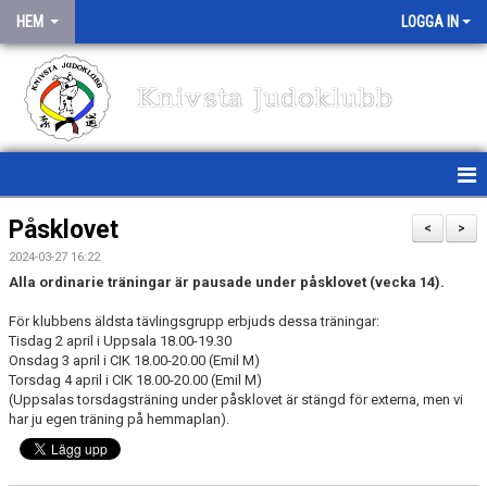
HEM
LOGGA IN
Knivsta Judoklubb
HEM
Påsklovet
<
>
2024-03-27 16:22
NYHETER
Alla ordinarie träningar är pausade under påsklovet (vecka 14).
TRÄNINGSSCHEMA
För klubbens äldsta tävlingsgrupp erbjuds dessa träningar:
Tisdag 2 april i Uppsala 18.00-19.30
MEDLEMSINFO
Onsdag 3 april i CIK 18.00-20.00 (Emil M)
Torsdag 4 april i CIK 18.00-20.00 (Emil M)
(Uppsalas torsdagsträning under påsklovet är stängd för externa, men vi
OM KLUBBEN
har ju egen träning på hemmaplan).
TÄVLINGAR/TRÄNINGSLÄGER