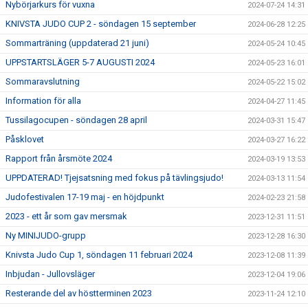
Nybörjarkurs för vuxna
2024-07-24 14:31
KNIVSTA JUDO CUP 2 - söndagen 15 september
2024-06-28 12:25
Sommarträning (uppdaterad 21 juni)
2024-05-24 10:45
UPPSTARTSLÄGER 5-7 AUGUSTI 2024
2024-05-23 16:01
Sommaravslutning
2024-05-22 15:02
Information för alla
2024-04-27 11:45
Tussilagocupen - söndagen 28 april
2024-03-31 15:47
Påsklovet
2024-03-27 16:22
Rapport från årsmöte 2024
2024-03-19 13:53
UPPDATERAD! Tjejsatsning med fokus på tävlingsjudo!
2024-03-13 11:54
Judofestivalen 17-19 maj - en höjdpunkt
2024-02-23 21:58
2023 - ett år som gav mersmak
2023-12-31 11:51
Ny MINIJUDO-grupp
2023-12-28 16:30
Knivsta Judo Cup 1, söndagen 11 februari 2024
2023-12-08 11:39
Inbjudan - Jullovsläger
2023-12-04 19:06
Resterande del av höstterminen 2023
2023-11-24 12:10