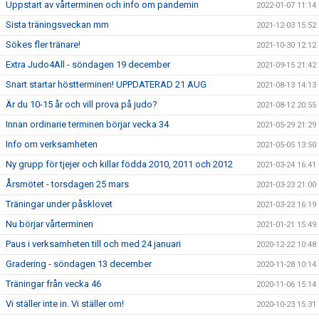
Uppstart av vårterminen och info om pandemin
2022-01-07 11:14
Sista träningsveckan mm
2021-12-03 15:52
Sökes fler tränare!
2021-10-30 12:12
Extra Judo4All - söndagen 19 december
2021-09-15 21:42
Snart startar höstterminen! UPPDATERAD 21 AUG
2021-08-13 14:13
Är du 10-15 år och vill prova på judo?
2021-08-12 20:55
Innan ordinarie terminen börjar vecka 34
2021-05-29 21:29
Info om verksamheten
2021-05-05 13:50
Ny grupp för tjejer och killar födda 2010, 2011 och 2012
2021-03-24 16:41
Årsmötet - torsdagen 25 mars
2021-03-23 21:00
Träningar under påsklovet
2021-03-23 16:19
Nu börjar vårterminen
2021-01-21 15:49
Paus i verksamheten till och med 24 januari
2020-12-22 10:48
Gradering - söndagen 13 december
2020-11-28 10:14
Träningar från vecka 46
2020-11-06 15:14
Vi ställer inte in. Vi ställer om!
2020-10-23 15:31