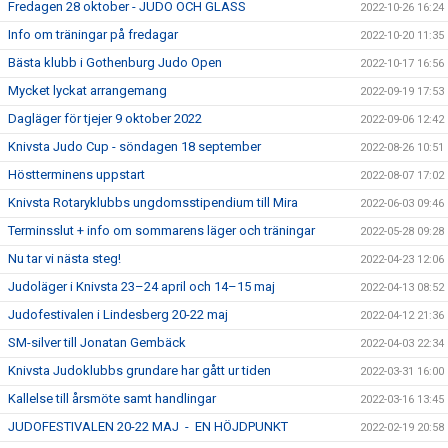
Fredagen 28 oktober - JUDO OCH GLASS
2022-10-26 16:24
Info om träningar på fredagar
2022-10-20 11:35
Bästa klubb i Gothenburg Judo Open
2022-10-17 16:56
Mycket lyckat arrangemang
2022-09-19 17:53
Dagläger för tjejer 9 oktober 2022
2022-09-06 12:42
Knivsta Judo Cup - söndagen 18 september
2022-08-26 10:51
Höstterminens uppstart
2022-08-07 17:02
Knivsta Rotaryklubbs ungdomsstipendium till Mira
2022-06-03 09:46
Terminsslut + info om sommarens läger och träningar
2022-05-28 09:28
Nu tar vi nästa steg!
2022-04-23 12:06
Judoläger i Knivsta 23–24 april och 14–15 maj
2022-04-13 08:52
Judofestivalen i Lindesberg 20-22 maj
2022-04-12 21:36
SM-silver till Jonatan Gembäck
2022-04-03 22:34
Knivsta Judoklubbs grundare har gått ur tiden
2022-03-31 16:00
Kallelse till årsmöte samt handlingar
2022-03-16 13:45
JUDOFESTIVALEN 20-22 MAJ - EN HÖJDPUNKT
2022-02-19 20:58