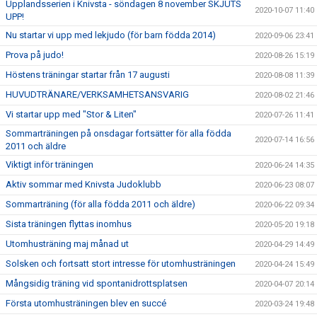
Upplandsserien i Knivsta - söndagen 8 november SKJUTS
2020-10-07 11:40
UPP!
Nu startar vi upp med lekjudo (för barn födda 2014)
2020-09-06 23:41
Prova på judo!
2020-08-26 15:19
Höstens träningar startar från 17 augusti
2020-08-08 11:39
HUVUDTRÄNARE/VERKSAMHETSANSVARIG
2020-08-02 21:46
Vi startar upp med "Stor & Liten"
2020-07-26 11:41
Sommarträningen på onsdagar fortsätter för alla födda
2020-07-14 16:56
2011 och äldre
Viktigt inför träningen
2020-06-24 14:35
Aktiv sommar med Knivsta Judoklubb
2020-06-23 08:07
Sommarträning (för alla födda 2011 och äldre)
2020-06-22 09:34
Sista träningen flyttas inomhus
2020-05-20 19:18
Utomhusträning maj månad ut
2020-04-29 14:49
Solsken och fortsatt stort intresse för utomhusträningen
2020-04-24 15:49
Mångsidig träning vid spontanidrottsplatsen
2020-04-07 20:14
Första utomhusträningen blev en succé
2020-03-24 19:48