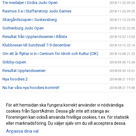
Tre medaljer i Södra Judo Open
2018-11-25 09:24
Rasmus 3:a i Staffanstorp Judo Games
2018-11-25 09:20
Skärgårdscupen i Gustavsberg
2018-11-10 22:09
Gothenburg Judo Open
2018-10-25 22:35
Resultat från Upplandsserien i Bålsta
2018-10-22 12:03
Klubbresan till Sundsvall 7-9 december
2018-10-15 22:14
Om ett år flyttar vi in i Centrum för Idrott och Kultur (CIK)
2018-10-08 21:23
Gribby-cupen
2018-09-30 15:34
Resultat Upplandsserien
2018-09-30 10:01
Nya hoodies 2
2018-08-21 19:51
Nu har våra nya hoodies kommit!
2018-08-21 19:48
Terminen startar måndagen 27/8 (vecka 35)
2018-08-16 13:30
Avslutning på Kvarngården
För att hemsidan ska fungera korrekt använder vi nödvändiga
2018-08-01 14:32
cookies från SportAdmin. Dessa går inte att stänga av.
KM 2018
2018-08-01 14:26
Föreningen kan också använda frivilliga cookies, t.ex. för statistik
eller marknadsföring. Du väljer själv om du vill acceptera dessa.
Anpassa dina val