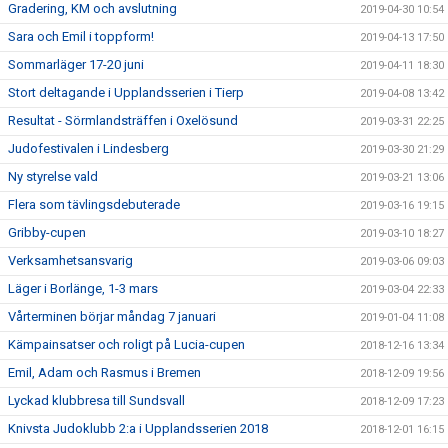
Gradering, KM och avslutning
2019-04-30 10:54
Sara och Emil i toppform!
2019-04-13 17:50
Sommarläger 17-20 juni
2019-04-11 18:30
Stort deltagande i Upplandsserien i Tierp
2019-04-08 13:42
Resultat - Sörmlandsträffen i Oxelösund
2019-03-31 22:25
Judofestivalen i Lindesberg
2019-03-30 21:29
Ny styrelse vald
2019-03-21 13:06
Flera som tävlingsdebuterade
2019-03-16 19:15
Gribby-cupen
2019-03-10 18:27
Verksamhetsansvarig
2019-03-06 09:03
Läger i Borlänge, 1-3 mars
2019-03-04 22:33
Vårterminen börjar måndag 7 januari
2019-01-04 11:08
Kämpainsatser och roligt på Lucia-cupen
2018-12-16 13:34
Emil, Adam och Rasmus i Bremen
2018-12-09 19:56
Lyckad klubbresa till Sundsvall
2018-12-09 17:23
Knivsta Judoklubb 2:a i Upplandsserien 2018
2018-12-01 16:15